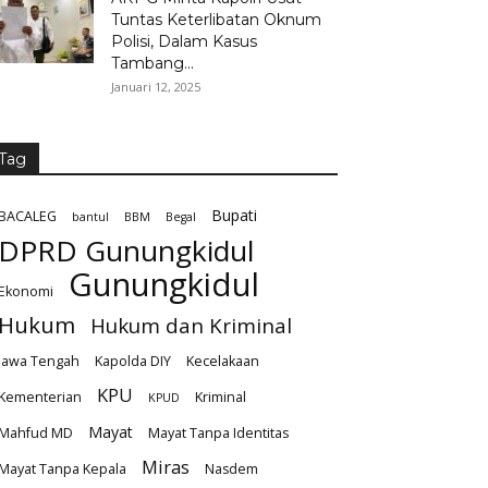
Tuntas Keterlibatan Oknum
Polisi, Dalam Kasus
Tambang...
Januari 12, 2025
Tag
Bupati
BACALEG
bantul
BBM
Begal
DPRD Gunungkidul
Gunungkidul
Ekonomi
Hukum
Hukum dan Kriminal
Jawa Tengah
Kapolda DIY
Kecelakaan
KPU
Kementerian
Kriminal
KPUD
Mayat
Mahfud MD
Mayat Tanpa Identitas
Miras
Mayat Tanpa Kepala
Nasdem