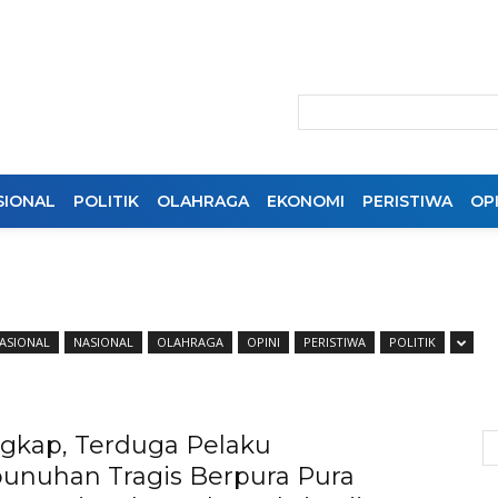
SIONAL
POLITIK
OLAHRAGA
EKONOMI
PERISTIWA
OPI
ASIONAL
NASIONAL
OLAHRAGA
OPINI
PERISTIWA
POLITIK
gkap, Terduga Pelaku
nuhan Tragis Berpura Pura