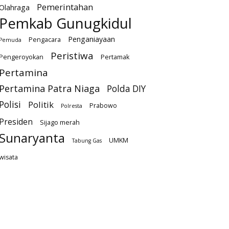
Pemerintahan
Olahraga
Pemkab Gunugkidul
Penganiayaan
Pengacara
Pemuda
Peristiwa
Pengeroyokan
Pertamak
Pertamina
Pertamina Patra Niaga
Polda DIY
Polisi
Politik
Prabowo
Polresta
Presiden
Sijago merah
Sunaryanta
UMKM
Tabung Gas
wisata