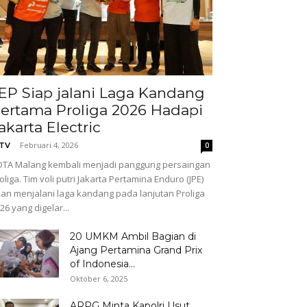
EP Siap jalani Laga Kandang
ertama Proliga 2026 Hadapi
akarta Electric
-
Februari 4, 2026
GTV
0
TA Malang kembali menjadi panggung persaingan
oliga. Tim voli putri Jakarta Pertamina Enduro (JPE)
an menjalani laga kandang pada lanjutan Proliga
26 yang digelar...
20 UMKM Ambil Bagian di
Ajang Pertamina Grand Prix
of Indonesia...
Oktober 6, 2025
ARPG Minta Kapolri Usut