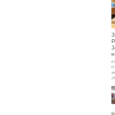
J
P
J
I
KO
Pr
ak
20