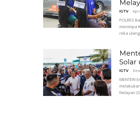
Melay
-
Apri
IGTV
POLRES Ba
menimpa KY
reka ulang 
Mente
Solar
-
Des
IGTV
MENTERI En
melakukan
Nelayan (S