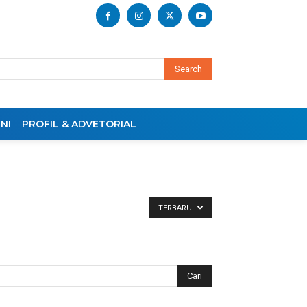
Search
NI
PROFIL & ADVETORIAL
TERBARU