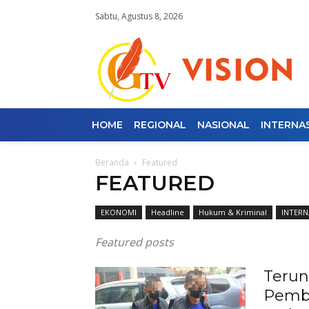
Sabtu, Agustus 8, 2026
HOME
REGIONAL
NASIONAL
INTERNA
Beranda
Featured
FEATURED
EKONOMI
Headline
Hukum & Kriminal
INTERN
Featured posts
Terun
Pembu