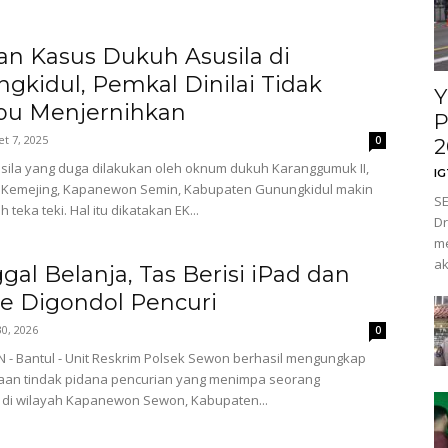
n Kasus Dukuh Asusila di
gkidul, Pemkal Dinilai Tidak
Y
u Menjernihkan
P
t 7, 2025
0
2
ila yang duga dilakukan oleh oknum dukuh Karanggumuk II,
I
 Kemejing, Kapanewon Semin, Kabupaten Gunungkidul makin
SE
h teka teki. Hal itu dikatakan EK...
Dr
me
ak
gal Belanja, Tas Berisi iPad dan
e Digondol Pencuri
 30, 2026
0
N - Bantul - Unit Reskrim Polsek Sewon berhasil mengungkap
aan tindak pidana pencurian yang menimpa seorang
 di wilayah Kapanewon Sewon, Kabupaten...