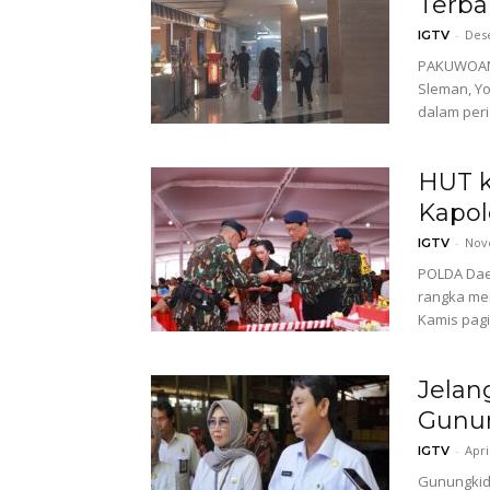
Terba
-
Des
IGTV
PAKUWOAN M
Sleman, Yo
dalam peri
HUT k
Kapol
-
Nov
IGTV
POLDA Dae
rangka mem
Kamis pagi
Jelan
Gunu
-
Apri
IGTV
Gunungkid