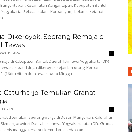
 Banguntapan, Kecamatan Banguntapan, Kabupaten Bantul,
I. Yogyakarta, Selasa malam. Korban yang belum diketahui
a...
a Dikeroyok, Seorang Remaja di
l Tewas
ber 15, 2024
0
aja di Kabupaten Bantul, Daerah Istimewa Yogyakarta (DIY)
tewas akibat diduga dikeroyok sejumlah orang. Korban
I (16) itu ditemukan tewas pada Minggu...
 Caturharjo Temukan Granat
ga
l 13, 2026
0
anat ditemukan seorang warga di Dusun Mangunan, Kalurahan
 Sleman, provinsi Daerah Istimewa Yogyakarta atau DIY. Granat
a jenis mangga tersebut kemudian diledakkan...