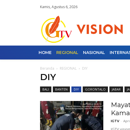
Kamis, Agustus 6, 2026
HOME
REGIONAL
NASIONAL
INTERNA
Beranda
REGIONAL
DIY
DIY
BALI
BANTEN
DIY
GORONTALO
JABAR
J
Mayat
Kamar
-
Apri
IGTV
IGTV.visi