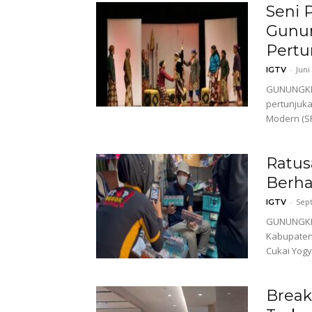
Seni 
Gunun
Pertu
-
Juni
IGTV
GUNUNGKIDU
pertunjuka
Modern (S
Ratus
Berha
-
Sep
IGTV
GUNUNGKIDU
Kabupaten
Cukai Yogy
Break