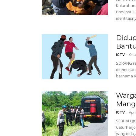
Kalurahan
Provinsi D
identitasny
Didug
Bantu
-
Okto
IGTV
SORANG rem
ditemukan 
bernama RS
Warga
Mang
-
Apri
IGTV
SEBUAH gr
Caturharjo
yang didug