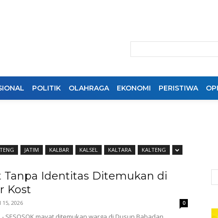
SIONAL
POLITIK
OLAHRAGA
EKONOMI
PERISTIWA
OPI
ATENG
JATIM
KALBAR
KALSEL
KALTARA
KALTENG
 Tanpa Identitas Ditemukan di
 Kost
l 15, 2026
0
on - SESOSOK mayat ditemukan warga di Dusun Babadan,