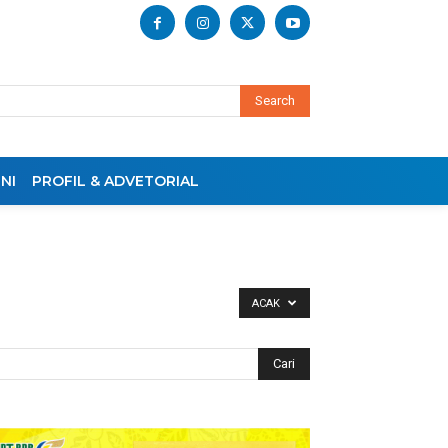
Search
NI
PROFIL & ADVETORIAL
ACAK