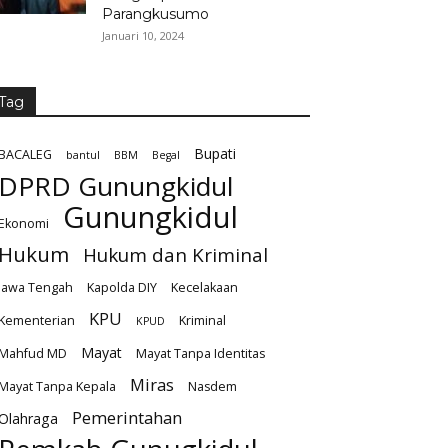
Parangkusumo
Januari 10, 2024
Tag
Bupati
BACALEG
bantul
BBM
Begal
DPRD Gunungkidul
Gunungkidul
Ekonomi
Hukum
Hukum dan Kriminal
Jawa Tengah
Kapolda DIY
Kecelakaan
KPU
Kementerian
Kriminal
KPUD
Mayat
Mahfud MD
Mayat Tanpa Identitas
Miras
Mayat Tanpa Kepala
Nasdem
Pemerintahan
Olahraga