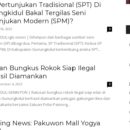
Pertunjukan Tradisional (SPT) Di
gkidul Bakal Tergilas Seni
njukan Modern (SPM)?
 18, 2023
0
L-igtv.vision | Dihimpun dari berbagai sumber seni
n (SP) dibagi dua. Pertama, SP Tradisional (SPT). Kedua SP
PM). Di Kabupaten Gunungkidul berkembang aneka SPT...
an Bungkus Rokok Siap Ilegal
sil Diamankan
tember 4, 2023
0
L-SENIN PON | Ratusan bungkus rokok ilegal siap edar di
 Gunungkidul berhasil diamankan petugas gabungan Bea dan
akarta bersama Satuan Polisi Pamong...
ing News: Pakuwon Mall Yogya