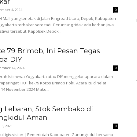
kar
ember 4, 2024
0
all yang terletak di Jalan Ringroad Utara, Depok, Kabupaten
gyakarta terbakar sore tadi. Beruntung tidak ada korban jiwa
stiwa tersebut. Kapolsek Depok...
e 79 Brimob, Ini Pesan Tegas
da DIY
ember 14, 2024
0
rah Istimewa Yogyakarta atau DIY menggelar upacara dalam
peringati HUT ke-79 Korps Brimob Polri. Acara itu dihelat
 14 November 2024 Mako...
g Lebaran, Stok Sembako di
ngkidul Aman
l 5, 2023
0
ul-igtv.vision | Pemerintah Kabupaten Gunungkidul bersama