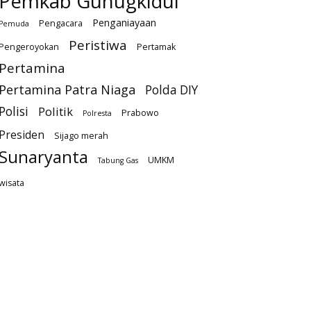
Pemkab Gunugkidul
Penganiayaan
Pengacara
Pemuda
Peristiwa
Pengeroyokan
Pertamak
Pertamina
Pertamina Patra Niaga
Polda DIY
Polisi
Politik
Prabowo
Polresta
Presiden
Sijago merah
Sunaryanta
UMKM
Tabung Gas
wisata