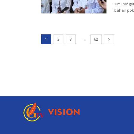
Tim Pengen
bahan poko
...
1
2
3
62