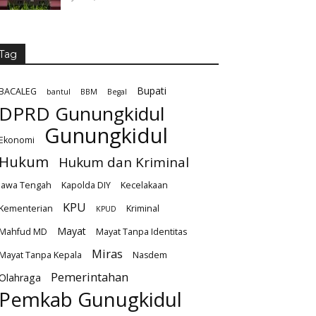
Tag
Bupati
BACALEG
bantul
BBM
Begal
DPRD Gunungkidul
Gunungkidul
Ekonomi
Hukum
Hukum dan Kriminal
Jawa Tengah
Kapolda DIY
Kecelakaan
KPU
Kementerian
Kriminal
KPUD
Mayat
Mahfud MD
Mayat Tanpa Identitas
Miras
Mayat Tanpa Kepala
Nasdem
Pemerintahan
Olahraga
Pemkab Gunugkidul