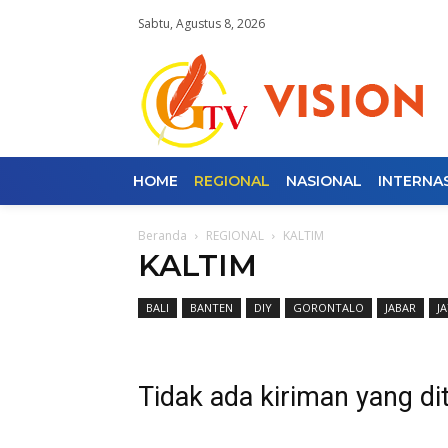
Sabtu, Agustus 8, 2026
HOME
REGIONAL
NASIONAL
INTERNA
Beranda
REGIONAL
KALTIM
KALTIM
BALI
BANTEN
DIY
GORONTALO
JABAR
J
Tidak ada kiriman yang di