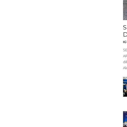
S
D
I
SE
AR
di
Ak