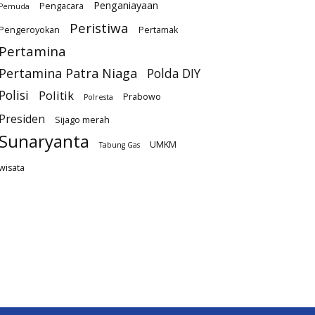
Penganiayaan
Pengacara
Pemuda
Peristiwa
Pengeroyokan
Pertamak
Pertamina
Pertamina Patra Niaga
Polda DIY
Polisi
Politik
Prabowo
Polresta
Presiden
Sijago merah
Sunaryanta
UMKM
Tabung Gas
wisata