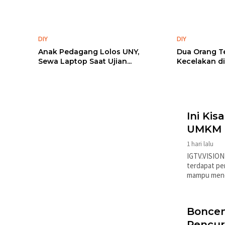
DIY
DIY
Anak Pedagang Lolos UNY,
Dua Orang T
Sewa Laptop Saat Ujian...
Kecelakan d
Ini Kis
UMKM 
1 hari lalu
IGTV.VISION
terdapat pe
mampu menci
Boncen
Pencur