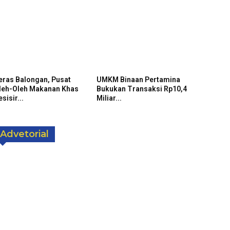
eras Balongan, Pusat
UMKM Binaan Pertamina
leh-Oleh Makanan Khas
Bukukan Transaksi Rp10,4
sisir...
Miliar...
Advetorial