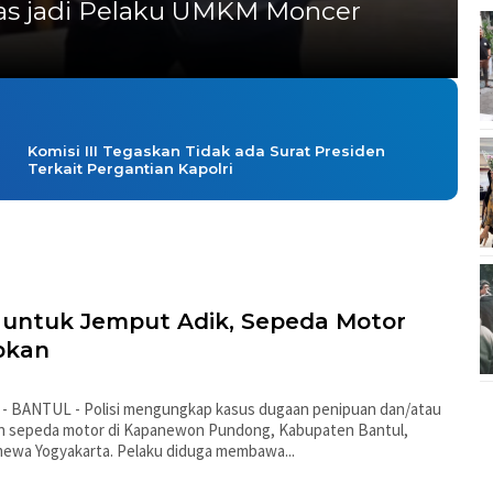
itas jadi Pelaku UMKM Moncer
Komisi III Tegaskan Tidak ada Surat Presiden
Terkait Pergantian Kapolri
 untuk Jemput Adik, Sepeda Motor
pkan
 - BANTUL - Polisi mengungkap kasus dugaan penipuan dan/atau
n sepeda motor di Kapanewon Pundong, Kabupaten Bantul,
mewa Yogyakarta. Pelaku diduga membawa...