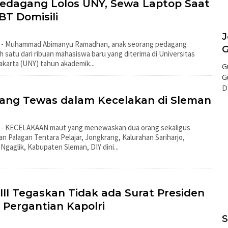
edagang Lolos UNY, Sewa Laptop Saat
BT Domisili
J
N - Muhammad Abimanyu Ramadhan, anak seorang pedagang
G
h satu dari ribuan mahasiswa baru yang diterima di Universitas
akarta (UNY) tahun akademik...
G
G
D
ang Tewas dalam Kecelakan di Sleman
 - KECELAKAAN maut yang menewaskan dua orang sekaligus
alan Palagan Tentara Pelajar, Jongkrang, Kalurahan Sariharjo,
gaglik, Kabupaten Sleman, DIY dini...
III Tegaskan Tidak ada Surat Presiden
 Pergantian Kapolri
S