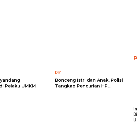
P
DIY
enyandang
Bonceng Istri dan Anak, Polisi
jadi Pelaku UMKM
Tangkap Pencurian HP...
I
D
U