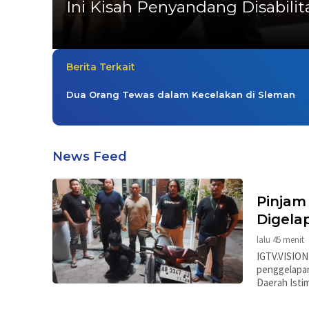
Ini Kisah Penyandang Disabil
Berita Terkait
Dua Orang Tewas dalam Kecelakan di Sleman
News Feed
Pinjam
Digela
lalu 45 menit
IGTV.VISION
penggelapa
Daerah Isti