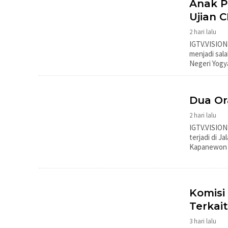
Anak P
Ujian C
2 hari lalu
IGTV.VISIO
menjadi sala
Negeri Yogy
Dua Or
2 hari lalu
IGTV.VISION
terjadi di J
Kapanewon N
Komisi 
Terkait
3 hari lalu