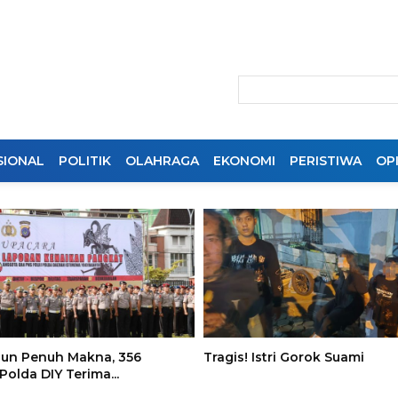
SIONAL
POLITIK
OLAHRAGA
EKONOMI
PERISTIWA
OPI
hun Penuh Makna, 356
Tragis! Istri Gorok Suami
Polda DIY Terima...