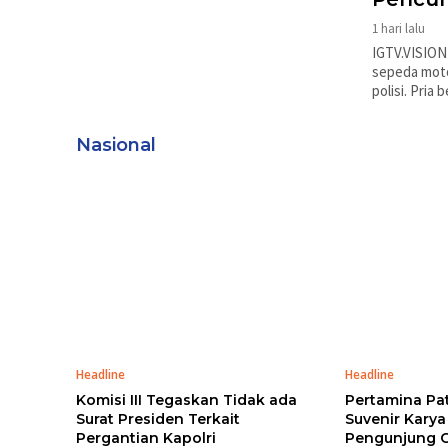
1 hari lalu
IGTV.VISION
sepeda motor
polisi. Pr
Nasional
Headline
Headline
Komisi III Tegaskan Tidak ada
Pertamina Pa
Surat Presiden Terkait
Suvenir Kary
Pergantian Kapolri
Pengunjung G