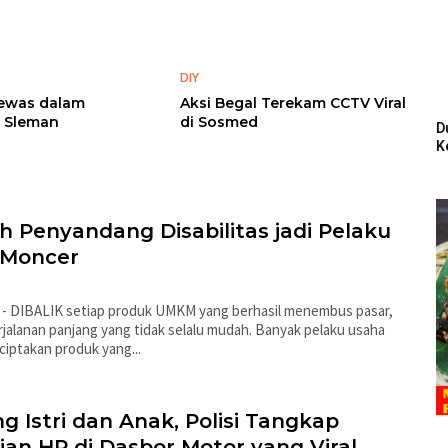
DIY
ewas dalam
Aksi Begal Terekam CCTV Viral
i Sleman
di Sosmed
D
K
ah Penyandang Disabilitas jadi Pelaku
Moncer
 - DIBALIK setiap produk UMKM yang berhasil menembus pasar,
rjalanan panjang yang tidak selalu mudah. Banyak pelaku usaha
ptakan produk yang...
g Istri dan Anak, Polisi Tangkap
ian HP di Dasbor Motor yang Viral