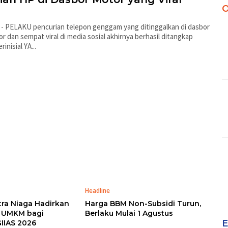
O
 - PELAKU pencurian telepon genggam yang ditinggalkan di dasbor
 dan sempat viral di media sosial akhirnya berhasil ditangkap
ia berinisial YA...
Headline
tra Niaga Hadirkan
Harga BBM Non-Subsidi Turun,
a UMKM bagi
Berlaku Mulai 1 Agustus
E
IIAS 2026