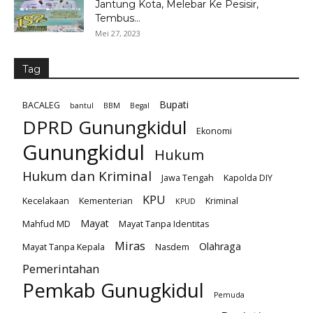
Jantung Kota, Melebar Ke Pesisir,
Tembus...
Mei 27, 2023
Tag
Bupati
BACALEG
bantul
BBM
Begal
DPRD Gunungkidul
Ekonomi
Gunungkidul
Hukum
Hukum dan Kriminal
Jawa Tengah
Kapolda DIY
KPU
Kecelakaan
Kementerian
Kriminal
KPUD
Mayat
Mahfud MD
Mayat Tanpa Identitas
Miras
Olahraga
Mayat Tanpa Kepala
Nasdem
Pemerintahan
Pemkab Gunugkidul
Pemuda