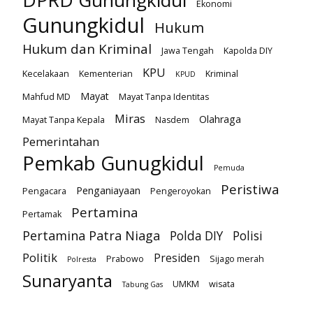
DPRD Gunungkidul
Ekonomi
Gunungkidul
Hukum
Hukum dan Kriminal
Jawa Tengah
Kapolda DIY
KPU
Kecelakaan
Kementerian
Kriminal
KPUD
Mayat
Mahfud MD
Mayat Tanpa Identitas
Miras
Olahraga
Mayat Tanpa Kepala
Nasdem
Pemerintahan
Pemkab Gunugkidul
Pemuda
Peristiwa
Penganiayaan
Pengacara
Pengeroyokan
Pertamina
Pertamak
Pertamina Patra Niaga
Polda DIY
Polisi
Politik
Presiden
Prabowo
Sijago merah
Polresta
Sunaryanta
UMKM
wisata
Tabung Gas