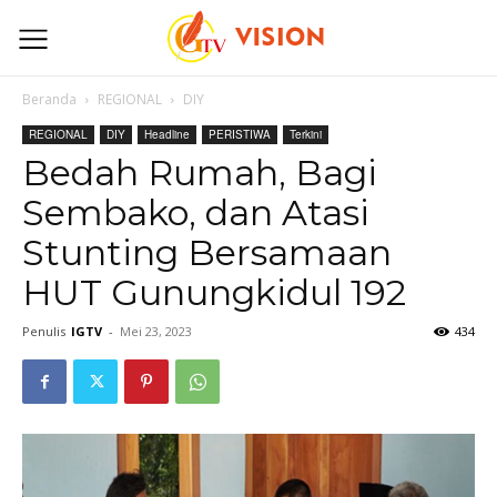
Beranda
REGIONAL
DIY
REGIONAL
DIY
Headline
PERISTIWA
Terkini
Bedah Rumah, Bagi
Sembako, dan Atasi
Stunting Bersamaan
HUT Gunungkidul 192
Penulis
IGTV
-
Mei 23, 2023
434