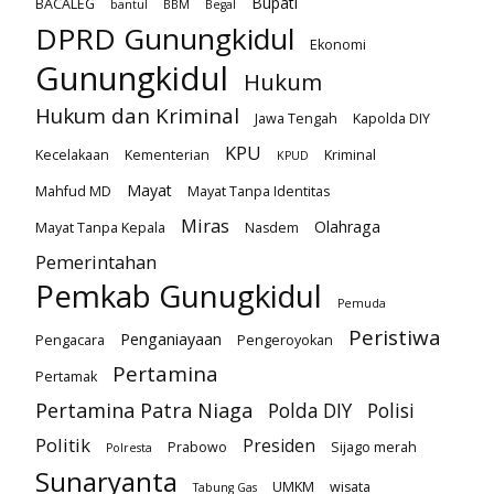
Bupati
BACALEG
bantul
BBM
Begal
DPRD Gunungkidul
Ekonomi
Gunungkidul
Hukum
Hukum dan Kriminal
Jawa Tengah
Kapolda DIY
KPU
Kecelakaan
Kementerian
Kriminal
KPUD
Mayat
Mahfud MD
Mayat Tanpa Identitas
Miras
Olahraga
Mayat Tanpa Kepala
Nasdem
Pemerintahan
Pemkab Gunugkidul
Pemuda
Peristiwa
Penganiayaan
Pengacara
Pengeroyokan
Pertamina
Pertamak
Pertamina Patra Niaga
Polda DIY
Polisi
Politik
Presiden
Prabowo
Sijago merah
Polresta
Sunaryanta
UMKM
wisata
Tabung Gas