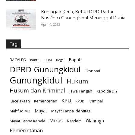
Kunjugan Kerja, Ketua DPD Partai
NasDem Gunungkidul Meninggal Dunia
April 4, 2023
Tag
Bupati
BACALEG
bantul
BBM
Begal
DPRD Gunungkidul
Ekonomi
Gunungkidul
Hukum
Hukum dan Kriminal
Jawa Tengah
Kapolda DIY
KPU
Kecelakaan
Kementerian
Kriminal
KPUD
Mayat
Mahfud MD
Mayat Tanpa Identitas
Miras
Olahraga
Mayat Tanpa Kepala
Nasdem
Pemerintahan