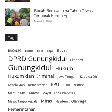
Bocah Berusia Lima Tahun Tewas
Tertabrak Kereta Api
Maret 4, 2026
Tag
Bupati
BACALEG
bantul
BBM
Begal
DPRD Gunungkidul
Ekonomi
Gunungkidul
Hukum
Hukum dan Kriminal
Jawa Tengah
Kapolda DIY
KPU
Kecelakaan
Kementerian
Kriminal
KPUD
Mayat
Mahfud MD
Mayat Tanpa Identitas
Miras
Olahraga
Mayat Tanpa Kepala
Nasdem
Pemerintahan