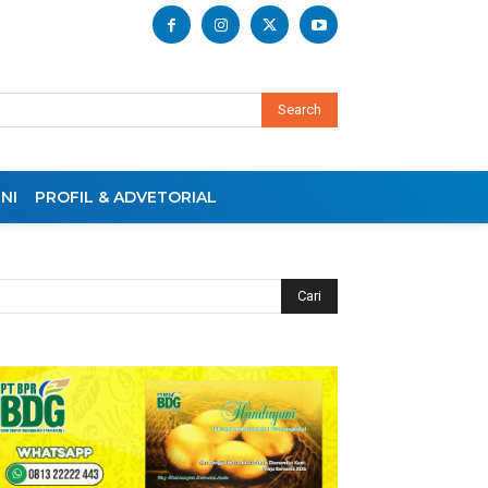
Search
NI
PROFIL & ADVETORIAL