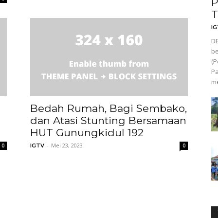
P
T
I
D
be
(P
Pa
me
Bedah Rumah, Bagi Sembako,
dan Atasi Stunting Bersamaan
HUT Gunungkidul 192
-
Mei 23, 2023
0
IGTV
0