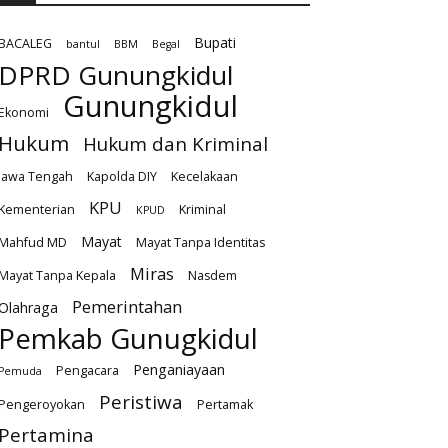
Bupati
BACALEG
bantul
BBM
Begal
DPRD Gunungkidul
Gunungkidul
Ekonomi
Hukum
Hukum dan Kriminal
Jawa Tengah
Kapolda DIY
Kecelakaan
KPU
Kementerian
Kriminal
KPUD
Mayat
Mahfud MD
Mayat Tanpa Identitas
Miras
Mayat Tanpa Kepala
Nasdem
Pemerintahan
Olahraga
Pemkab Gunugkidul
Penganiayaan
Pengacara
Pemuda
Peristiwa
Pengeroyokan
Pertamak
Pertamina