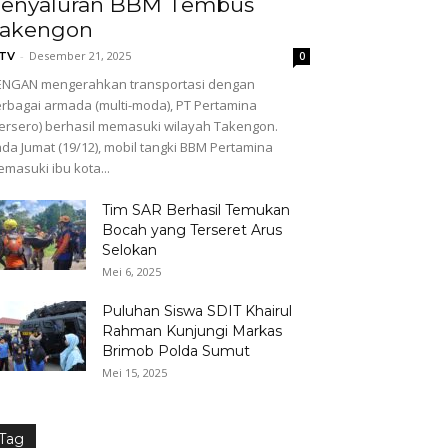
enyaluran BBM Tembus
akengon
-
Desember 21, 2025
GTV
0
ENGAN mengerahkan transportasi dengan
rbagai armada (multi-moda), PT Pertamina
ersero) berhasil memasuki wilayah Takengon.
da Jumat (19/12), mobil tangki BBM Pertamina
masuki ibu kota...
Tim SAR Berhasil Temukan
Bocah yang Terseret Arus
Selokan
Mei 6, 2025
Puluhan Siswa SDIT Khairul
Rahman Kunjungi Markas
Brimob Polda Sumut
Mei 15, 2025
Tag