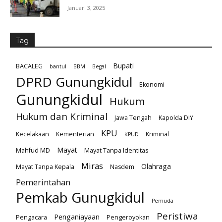
Januari 3, 2025
Tag
Bupati
BACALEG
bantul
BBM
Begal
DPRD Gunungkidul
Ekonomi
Gunungkidul
Hukum
Hukum dan Kriminal
Jawa Tengah
Kapolda DIY
KPU
Kecelakaan
Kementerian
Kriminal
KPUD
Mayat
Mahfud MD
Mayat Tanpa Identitas
Miras
Olahraga
Mayat Tanpa Kepala
Nasdem
Pemerintahan
Pemkab Gunugkidul
Pemuda
Peristiwa
Penganiayaan
Pengacara
Pengeroyokan