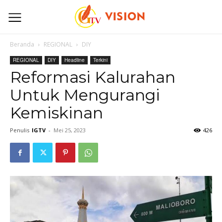
Beranda
REGIONAL
DIY
REGIONAL
DIY
Headline
Terkini
Reformasi Kalurahan
Untuk Mengurangi
Kemiskinan
Penulis
IGTV
-
Mei 25, 2023
426