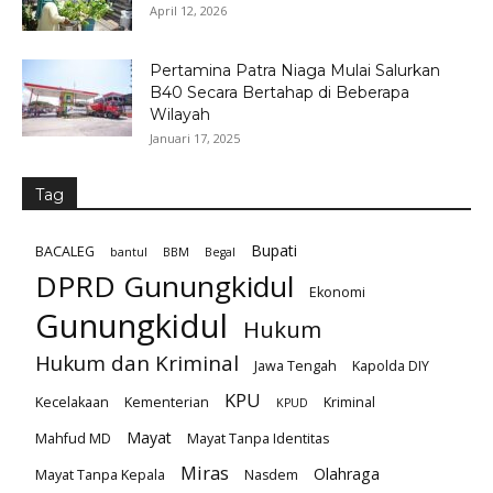
April 12, 2026
Pertamina Patra Niaga Mulai Salurkan
B40 Secara Bertahap di Beberapa
Wilayah
Januari 17, 2025
Tag
Bupati
BACALEG
bantul
BBM
Begal
DPRD Gunungkidul
Ekonomi
Gunungkidul
Hukum
Hukum dan Kriminal
Jawa Tengah
Kapolda DIY
KPU
Kecelakaan
Kementerian
Kriminal
KPUD
Mayat
Mahfud MD
Mayat Tanpa Identitas
Miras
Olahraga
Mayat Tanpa Kepala
Nasdem