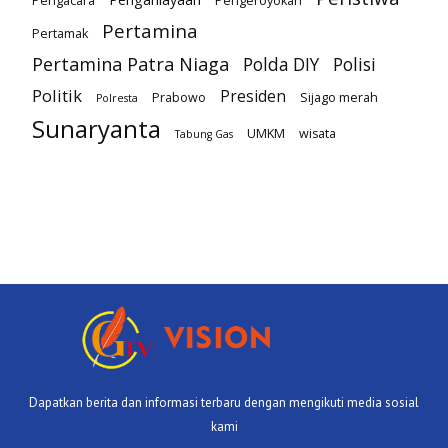
Pengacara
Pengeroyokan
Pertamina
Pertamak
Pertamina Patra Niaga
Polda DIY
Polisi
Politik
Presiden
Prabowo
Sijago merah
Polresta
Sunaryanta
UMKM
wisata
Tabung Gas
Dapatkan berita dan informasi terbaru dengan mengikuti media sosial
kami