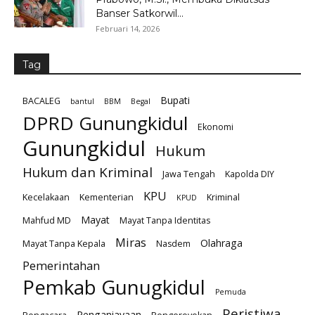
Banser Satkorwil...
Februari 14, 2026
Tag
Bupati
BACALEG
bantul
BBM
Begal
DPRD Gunungkidul
Ekonomi
Gunungkidul
Hukum
Hukum dan Kriminal
Jawa Tengah
Kapolda DIY
KPU
Kecelakaan
Kementerian
Kriminal
KPUD
Mayat
Mahfud MD
Mayat Tanpa Identitas
Miras
Olahraga
Mayat Tanpa Kepala
Nasdem
Pemerintahan
Pemkab Gunugkidul
Pemuda
Peristiwa
Penganiayaan