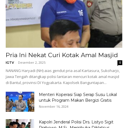
Pria Ini Nekat Curi Kotak Amal Masjid
-
Desember 2, 2025
IGTV
0
NANANG Haryadi (NH) aias gendut pria asal Kartasura, Sukoharjo,
Jawa Tengah ditangkap polisi lantaran mencuri kotak amal masjid
di Bantul, provinsi DI Yogyakarta. Kapolsek Banguntapan...
Menteri Koperasi Siap Serap Susu Lokal
untuk Program Makan Bergizi Gratis
November 16, 2024
Kapolri Jenderal Polisi Drs. Listyo Sigit
Prabowo, M.Si., Membuka Diklatsus