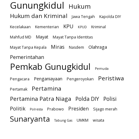
Gunungkidul
Hukum
Hukum dan Kriminal
Jawa Tengah
Kapolda DIY
KPU
Kecelakaan
Kementerian
Kriminal
KPUD
Mayat
Mahfud MD
Mayat Tanpa Identitas
Miras
Olahraga
Mayat Tanpa Kepala
Nasdem
Pemerintahan
Pemkab Gunugkidul
Pemuda
Peristiwa
Penganiayaan
Pengacara
Pengeroyokan
Pertamina
Pertamak
Pertamina Patra Niaga
Polda DIY
Polisi
Politik
Presiden
Prabowo
Sijago merah
Polresta
Sunaryanta
UMKM
wisata
Tabung Gas