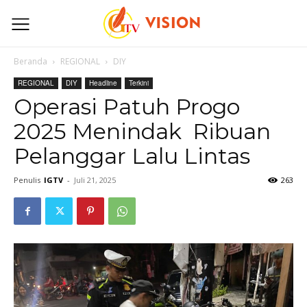
Beranda
REGIONAL
DIY
REGIONAL
DIY
Headline
Terkini
Operasi Patuh Progo
2025 Menindak Ribuan
Pelanggar Lalu Lintas
Penulis
IGTV
-
Juli 21, 2025
263