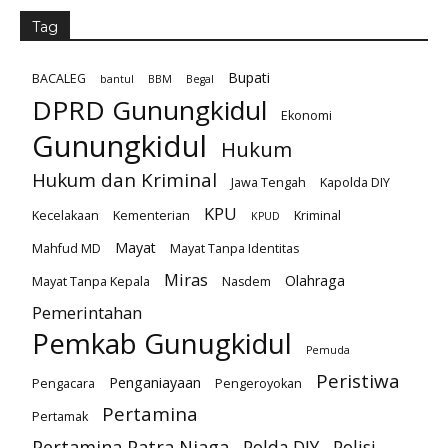
Tag
Bupati
BACALEG
bantul
BBM
Begal
DPRD Gunungkidul
Ekonomi
Gunungkidul
Hukum
Hukum dan Kriminal
Jawa Tengah
Kapolda DIY
KPU
Kecelakaan
Kementerian
Kriminal
KPUD
Mayat
Mahfud MD
Mayat Tanpa Identitas
Miras
Olahraga
Mayat Tanpa Kepala
Nasdem
Pemerintahan
Pemkab Gunugkidul
Pemuda
Peristiwa
Penganiayaan
Pengacara
Pengeroyokan
Pertamina
Pertamak
Pertamina Patra Niaga
Polda DIY
Polisi