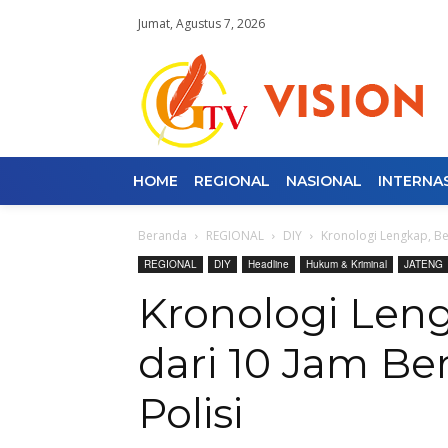
Jumat, Agustus 7, 2026
HOME
REGIONAL
NASIONAL
INTERNA
Beranda
REGIONAL
DIY
Kronologi Lengkap, Beg
REGIONAL
DIY
Headline
Hukum & Kriminal
JATENG
Kronologi Len
dari 10 Jam Be
Polisi