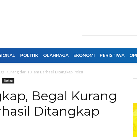
SIONAL
POLITIK
OLAHRAGA
EKONOMI
PERISTIWA
OPI
al Kurang dari 10 Jam Berhasil Ditangkap Polisi
Terkini
gkap, Begal Kurang
rhasil Ditangkap