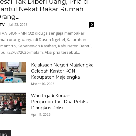
esal Tak Diberi Uang, Pria di
antul Nekat Bakar Rumah
rang...
-
Juli 23, 2026
GTV
0
TV.VISION - MN (32) diduga sengaja membakar
mah orang tuanya di Dusun Ngebel, Kalurahan
mantirto, Kapanewon Kasihan, Kabupaten Bantul,
bu (22/07/2026) malam. Aksi pria tersebut...
Kejaksaan Negeri Majalengka
Geledah Kantor KONI
Kabupaten Majalengka
Maret 10, 2026
Wanita jadi Korban
Penjambretan, Dua Pelaku
Diringkus Polisi
April 9, 2026
Tag