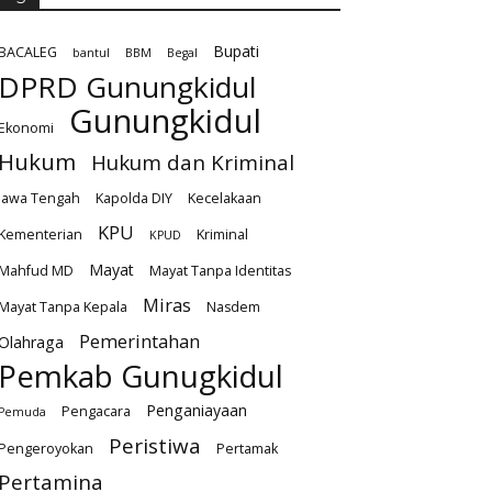
Bupati
BACALEG
bantul
BBM
Begal
DPRD Gunungkidul
Gunungkidul
Ekonomi
Hukum
Hukum dan Kriminal
Jawa Tengah
Kapolda DIY
Kecelakaan
KPU
Kementerian
Kriminal
KPUD
Mayat
Mahfud MD
Mayat Tanpa Identitas
Miras
Mayat Tanpa Kepala
Nasdem
Pemerintahan
Olahraga
Pemkab Gunugkidul
Penganiayaan
Pengacara
Pemuda
Peristiwa
Pengeroyokan
Pertamak
Pertamina