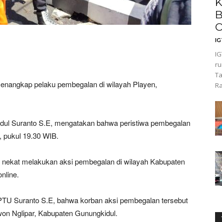
K
B
O
I
IG
ru
Ta
enangkap pelaku pembegalan di wilayah Playen,
Ra
idul Suranto S.E, mengatakan bahwa peristiwa pembegalan
, pukul 19.30 WIB.
nekat melakukan aksi pembegalan di wilayah Kabupaten
online.
PTU Suranto S.E, bahwa korban aksi pembegalan tersebut
n Nglipar, Kabupaten Gunungkidul.