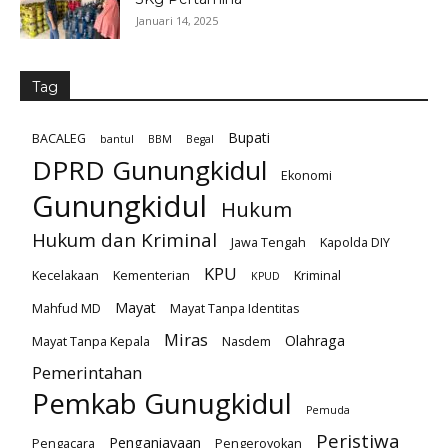
Januari 14, 2025
Tag
Bupati
BACALEG
bantul
BBM
Begal
DPRD Gunungkidul
Ekonomi
Gunungkidul
Hukum
Hukum dan Kriminal
Jawa Tengah
Kapolda DIY
KPU
Kecelakaan
Kementerian
Kriminal
KPUD
Mayat
Mahfud MD
Mayat Tanpa Identitas
Miras
Olahraga
Mayat Tanpa Kepala
Nasdem
Pemerintahan
Pemkab Gunugkidul
Pemuda
Peristiwa
Penganiayaan
Pengacara
Pengeroyokan