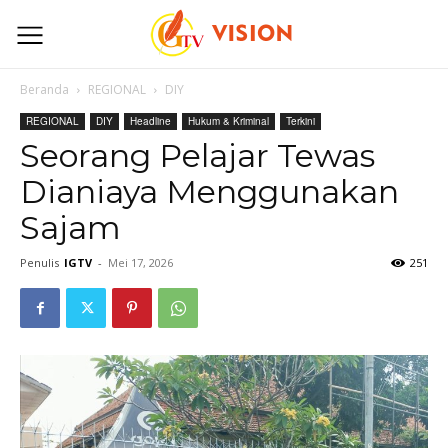
Beranda
REGIONAL
DIY
REGIONAL
DIY
Headline
Hukum & Kriminal
Terkini
Seorang Pelajar Tewas
Dianiaya Menggunakan
Sajam
Penulis
IGTV
-
Mei 17, 2026
251