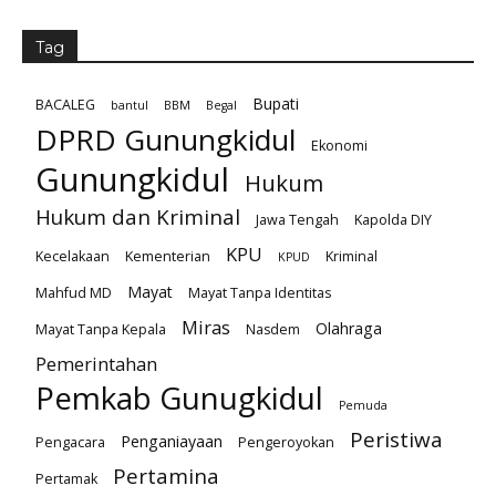
Tag
Bupati
BACALEG
bantul
BBM
Begal
DPRD Gunungkidul
Ekonomi
Gunungkidul
Hukum
Hukum dan Kriminal
Jawa Tengah
Kapolda DIY
KPU
Kecelakaan
Kementerian
Kriminal
KPUD
Mayat
Mahfud MD
Mayat Tanpa Identitas
Miras
Olahraga
Mayat Tanpa Kepala
Nasdem
Pemerintahan
Pemkab Gunugkidul
Pemuda
Peristiwa
Penganiayaan
Pengacara
Pengeroyokan
Pertamina
Pertamak