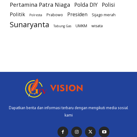
Pertamina Patra Niaga
Polda DIY
Polisi
Politik
Presiden
Prabowo
Sijago merah
Polresta
Sunaryanta
UMKM
wisata
Tabung Gas
Dapatkan berita dan informasi terbaru dengan mengikuti media sosial
kami