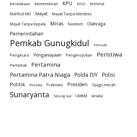
KPU
Kecelakaan
Kementerian
Kriminal
KPUD
Mayat
Mahfud MD
Mayat Tanpa Identitas
Miras
Olahraga
Mayat Tanpa Kepala
Nasdem
Pemerintahan
Pemkab Gunugkidul
Pemuda
Peristiwa
Penganiayaan
Pengacara
Pengeroyokan
Pertamina
Pertamak
Pertamina Patra Niaga
Polda DIY
Polisi
Politik
Presiden
Prabowo
Sijago merah
Polresta
Sunaryanta
UMKM
wisata
Tabung Gas