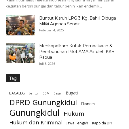
Ikatan Journalist Televisi Indonesia (IJTI) Muria Raya menggelar
kegiatan bersih sungai dan tabur benih ikan endemik...
Buntut Kisruh LPG 3 Kg, Bahlil Diduga
Miliki Agenda Sendiri
Februari 4, 2025
Menkopolkam Kutuk Pembakaran &
Pembunuhan Pilot AMA Air oleh KKB
Papua
Juli 5, 2026
Tag
Bupati
BACALEG
bantul
BBM
Begal
DPRD Gunungkidul
Ekonomi
Gunungkidul
Hukum
Hukum dan Kriminal
Jawa Tengah
Kapolda DIY