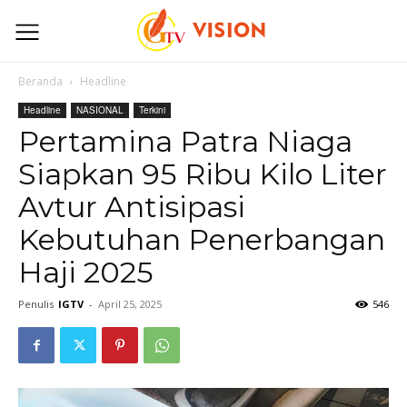
Beranda
Headline
Headline
NASIONAL
Terkini
Pertamina Patra Niaga
Siapkan 95 Ribu Kilo Liter
Avtur Antisipasi
Kebutuhan Penerbangan
Haji 2025
Penulis
IGTV
-
April 25, 2025
546