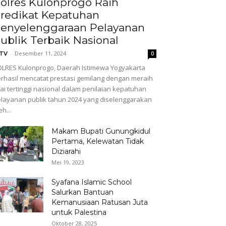
olres Kulonprogo Raih
redikat Kepatuhan
enyelenggaraan Pelayanan
ublik Terbaik Nasional
-
Desember 11, 2024
GTV
0
LRES Kulonprogo, Daerah Istimewa Yogyakarta
rhasil mencatat prestasi gemilang dengan meraih
lai tertinggi nasional dalam penilaian kepatuhan
layanan publik tahun 2024 yang diselenggarakan
eh...
Makam Bupati Gunungkidul
Pertama, Kelewatan Tidak
Diziarahi
Mei 19, 2023
Syafana Islamic School
Salurkan Bantuan
Kemanusiaan Ratusan Juta
untuk Palestina
Oktober 28, 2025