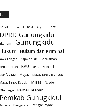
Tag
Bupati
BACALEG
bantul
BBM
Begal
DPRD Gunungkidul
Gunungkidul
Ekonomi
Hukum
Hukum dan Kriminal
Jawa Tengah
Kapolda DIY
Kecelakaan
KPU
Kementerian
Kriminal
KPUD
Mayat
Mahfud MD
Mayat Tanpa Identitas
Miras
Mayat Tanpa Kepala
Nasdem
Pemerintahan
Olahraga
Pemkab Gunugkidul
Penganiayaan
Pengacara
Pemuda