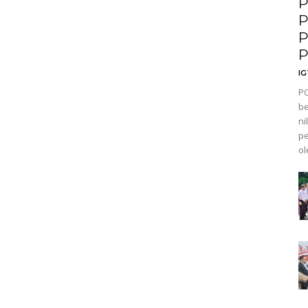
P
P
P
P
I
PO
be
ni
pe
ol