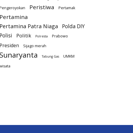
Peristiwa
Pengeroyokan
Pertamak
Pertamina
Pertamina Patra Niaga
Polda DIY
Polisi
Politik
Prabowo
Polresta
Presiden
Sijago merah
Sunaryanta
UMKM
Tabung Gas
wisata