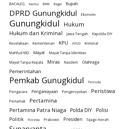
Bupati
BACALEG
bantul
BBM
Begal
DPRD Gunungkidul
Ekonomi
Gunungkidul
Hukum
Hukum dan Kriminal
Jawa Tengah
Kapolda DIY
KPU
Kecelakaan
Kementerian
Kriminal
KPUD
Mayat
Mahfud MD
Mayat Tanpa Identitas
Miras
Olahraga
Mayat Tanpa Kepala
Nasdem
Pemerintahan
Pemkab Gunugkidul
Pemuda
Peristiwa
Penganiayaan
Pengacara
Pengeroyokan
Pertamina
Pertamak
Pertamina Patra Niaga
Polda DIY
Polisi
Politik
Presiden
Prabowo
Sijago merah
Polresta
Sunaryanta