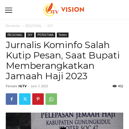
Beranda
REGIONAL
DIY
REGIONAL
DIY
PERISTIWA
Terkini
Jurnalis Kominfo Salah
Kutip Pesan, Saat Bupati
Memberangkatkan
Jamaah Haji 2023
Penulis
IGTV
-
Juni 7, 2023
452