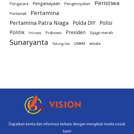
Peristiwa
Penganiayaan
Pengacara
Pengeroyokan
Pertamina
Pertamak
Pertamina Patra Niaga
Polda DIY
Polisi
Politik
Presiden
Prabowo
Sijago merah
Polresta
Sunaryanta
UMKM
wisata
Tabung Gas
Dapatkan berita dan informasi terbaru dengan mengikuti media sosial
kami