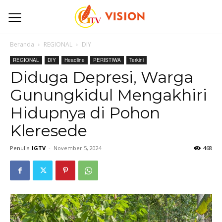
Beranda
REGIONAL
DIY
REGIONAL
DIY
Headline
PERISTIWA
Terkini
Diduga Depresi, Warga
Gunungkidul Mengakhiri
Hidupnya di Pohon
Kleresede
Penulis
IGTV
-
November 5, 2024
468