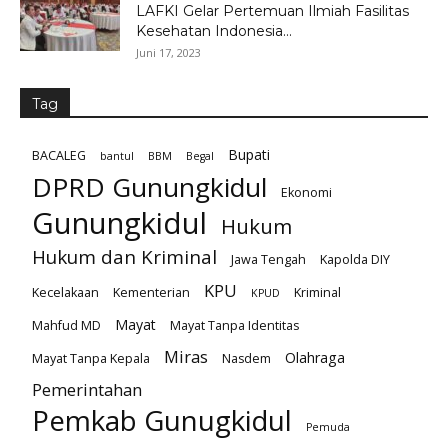
LAFKI Gelar Pertemuan Ilmiah Fasilitas
Kesehatan Indonesia...
Juni 17, 2023
Tag
Bupati
BACALEG
bantul
BBM
Begal
DPRD Gunungkidul
Ekonomi
Gunungkidul
Hukum
Hukum dan Kriminal
Jawa Tengah
Kapolda DIY
KPU
Kecelakaan
Kementerian
Kriminal
KPUD
Mayat
Mahfud MD
Mayat Tanpa Identitas
Miras
Olahraga
Mayat Tanpa Kepala
Nasdem
Pemerintahan
Pemkab Gunugkidul
Pemuda