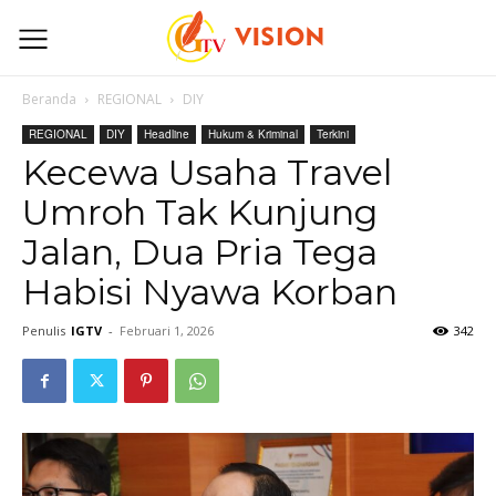
Beranda
REGIONAL
DIY
REGIONAL
DIY
Headline
Hukum & Kriminal
Terkini
Kecewa Usaha Travel
Umroh Tak Kunjung
Jalan, Dua Pria Tega
Habisi Nyawa Korban
Penulis
IGTV
-
Februari 1, 2026
342