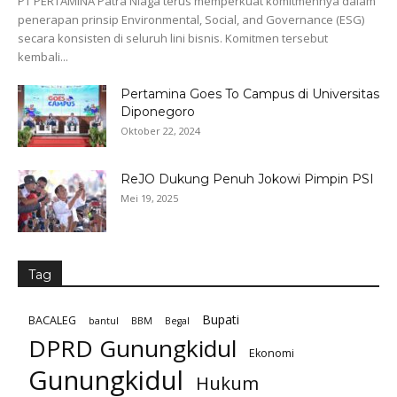
PT PERTAMINA Patra Niaga terus memperkuat komitmennya dalam
penerapan prinsip Environmental, Social, and Governance (ESG)
secara konsisten di seluruh lini bisnis. Komitmen tersebut
kembali...
Pertamina Goes To Campus di Universitas
Diponegoro
Oktober 22, 2024
ReJO Dukung Penuh Jokowi Pimpin PSI
Mei 19, 2025
Tag
Bupati
BACALEG
bantul
BBM
Begal
DPRD Gunungkidul
Ekonomi
Gunungkidul
Hukum