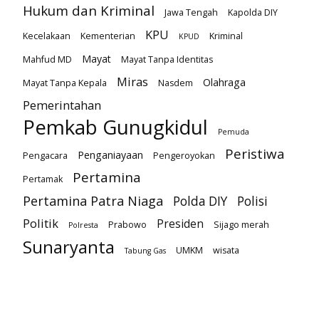
Hukum dan Kriminal
Jawa Tengah
Kapolda DIY
KPU
Kecelakaan
Kementerian
Kriminal
KPUD
Mayat
Mahfud MD
Mayat Tanpa Identitas
Miras
Olahraga
Mayat Tanpa Kepala
Nasdem
Pemerintahan
Pemkab Gunugkidul
Pemuda
Peristiwa
Penganiayaan
Pengacara
Pengeroyokan
Pertamina
Pertamak
Pertamina Patra Niaga
Polda DIY
Polisi
Politik
Presiden
Prabowo
Sijago merah
Polresta
Sunaryanta
UMKM
wisata
Tabung Gas