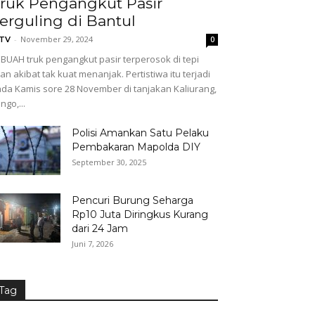
ruk Pengangkut Pasir
erguling di Bantul
-
November 29, 2024
GTV
0
BUAH truk pengangkut pasir terperosok di tepi
lan akibat tak kuat menanjak. Pertistiwa itu terjadi
da Kamis sore 28 November di tanjakan Kaliurang,
ingo,...
Polisi Amankan Satu Pelaku
Pembakaran Mapolda DIY
September 30, 2025
Pencuri Burung Seharga
Rp10 Juta Diringkus Kurang
dari 24 Jam
Juni 7, 2026
Tag