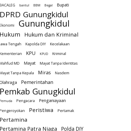
Bupati
BACALEG
bantul
BBM
Begal
DPRD Gunungkidul
Gunungkidul
Ekonomi
Hukum
Hukum dan Kriminal
Jawa Tengah
Kapolda DIY
Kecelakaan
KPU
Kementerian
Kriminal
KPUD
Mayat
Mahfud MD
Mayat Tanpa Identitas
Miras
Mayat Tanpa Kepala
Nasdem
Pemerintahan
Olahraga
Pemkab Gunugkidul
Penganiayaan
Pengacara
Pemuda
Peristiwa
Pengeroyokan
Pertamak
Pertamina
Pertamina Patra Niaga
Polda DIY