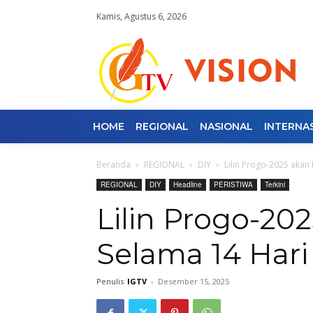
Kamis, Agustus 6, 2026
HOME
REGIONAL
NASIONAL
INTERNA
Beranda
REGIONAL
DIY
Lilin Progo-2025 akan 
REGIONAL
DIY
Headline
PERISTIWA
Terkini
Lilin Progo-20
Selama 14 Hari
Penulis
IGTV
-
Desember 15, 2025