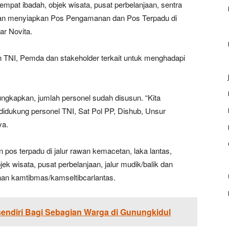
mpat ibadah, objek wisata, pusat perbelanjaan, sentra
 akan menyiapkan Pos Pengamanan dan Pos Terpadu di
ar Novita.
an TNI, Pemda dan stakeholder terkait untuk menghadapi
gkapkan, jumlah personel sudah disusun. “Kita
didukung personel TNI, Sat Pol PP, Dishub, Unsur
ya.
pos terpadu di jalur rawan kemacetan, laka lantas,
jek wisata, pusat perbelanjaan, jalur mudik/balik dan
nan kamtibmas/kamseltibcarlantas.
sendiri Bagi Sebagian Warga di Gunungkidul