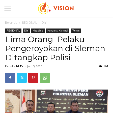
Beranda
REGIONAL
DIY
REGIONAL
DIY
Headline
Hukum & Kriminal
Terkini
Lima Orang Pelaku
Pengeroyokan di Sleman
Ditangkap Polisi
Penulis
IGTV
-
Juni 5, 2026
164