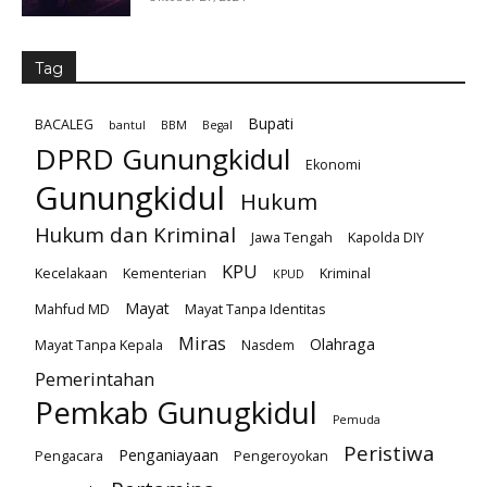
Tag
Bupati
BACALEG
bantul
BBM
Begal
DPRD Gunungkidul
Ekonomi
Gunungkidul
Hukum
Hukum dan Kriminal
Jawa Tengah
Kapolda DIY
KPU
Kecelakaan
Kementerian
Kriminal
KPUD
Mayat
Mahfud MD
Mayat Tanpa Identitas
Miras
Olahraga
Mayat Tanpa Kepala
Nasdem
Pemerintahan
Pemkab Gunugkidul
Pemuda
Peristiwa
Penganiayaan
Pengacara
Pengeroyokan