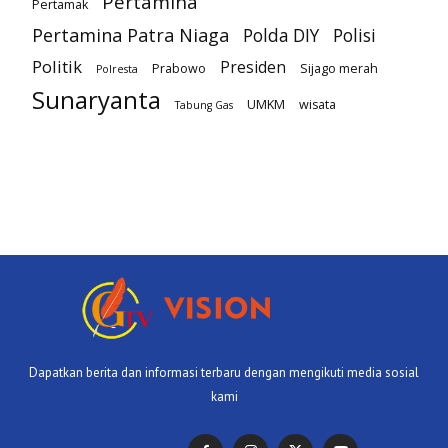
Pertamina
Pertamak
Pertamina Patra Niaga
Polda DIY
Polisi
Politik
Presiden
Prabowo
Sijago merah
Polresta
Sunaryanta
UMKM
wisata
Tabung Gas
Dapatkan berita dan informasi terbaru dengan mengikuti media sosial
kami