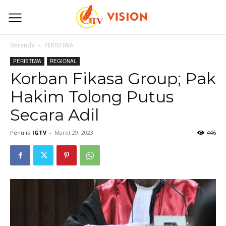
Beranda
PERISTIWA
PERISTIWA
REGIONAL
Korban Fikasa Group; Pak
Hakim Tolong Putus
Secara Adil
Penulis
IGTV
-
Maret 29, 2023
446