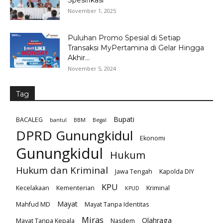
Spesifikasi
November 1, 2025
Puluhan Promo Spesial di Setiap
Transaksi MyPertamina di Gelar Hingga
Akhir...
November 5, 2024
Tag
Bupati
BACALEG
bantul
BBM
Begal
DPRD Gunungkidul
Ekonomi
Gunungkidul
Hukum
Hukum dan Kriminal
Jawa Tengah
Kapolda DIY
KPU
Kecelakaan
Kementerian
Kriminal
KPUD
Mayat
Mahfud MD
Mayat Tanpa Identitas
Miras
Olahraga
Mayat Tanpa Kepala
Nasdem