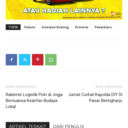
TOPIK
Hukum
Investasi Bodong
Kriminal
Pekanbaru
Berita sebelumnya
Berita berikutnya
Rakernis Logistik Polri di Jogja
Jumat Curhat Kapolda DIY Di
Bernuansa Kearifan Budaya
Pasar Beringharjo
Lokal
ARTIKEL TERKAIT
DARI PENULIS