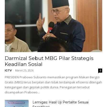
Darmizal Sebut MBG Pilar Strategis
Keadilan Sosial
-
Maret 25, 2026
IGTV
0
PRESIDEN Prabowo Subianto memastikan program Makan Bergizi
Gratis (MBG) terus berjalan dan tidak terdampak efisiensi ditengah
ketegangan dan gejolak politik dunia. Penegasan tersebut
disampaikan Prabowo...
Lemigas: Hasil Uji Pertalite Sesuai