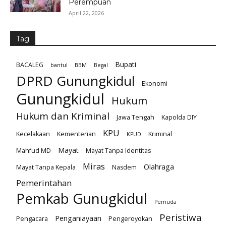
Perempuan
April 22, 2026
Tag
Bupati
BACALEG
bantul
BBM
Begal
DPRD Gunungkidul
Ekonomi
Gunungkidul
Hukum
Hukum dan Kriminal
Jawa Tengah
Kapolda DIY
KPU
Kecelakaan
Kementerian
Kriminal
KPUD
Mayat
Mahfud MD
Mayat Tanpa Identitas
Miras
Olahraga
Mayat Tanpa Kepala
Nasdem
Pemerintahan
Pemkab Gunugkidul
Pemuda
Peristiwa
Penganiayaan
Pengacara
Pengeroyokan