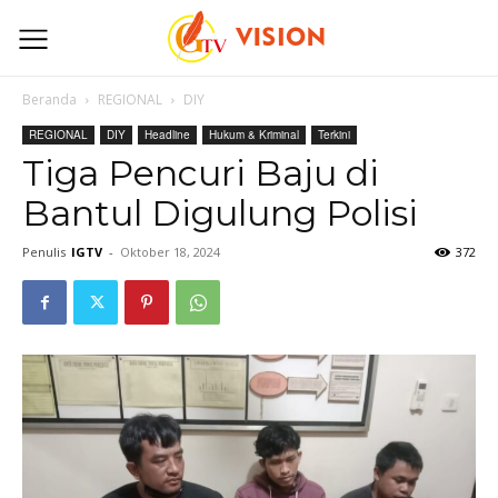
Beranda
REGIONAL
DIY
REGIONAL
DIY
Headline
Hukum & Kriminal
Terkini
Tiga Pencuri Baju di
Bantul Digulung Polisi
Penulis
IGTV
-
Oktober 18, 2024
372