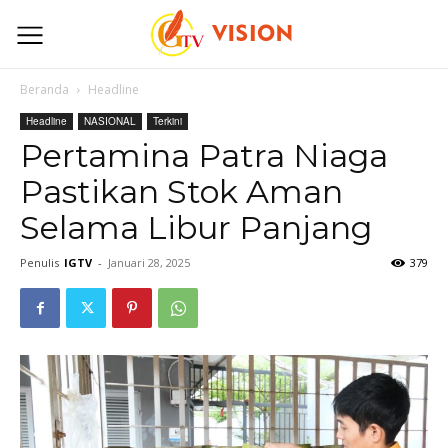
Beranda
Headline
Headline
NASIONAL
Terkini
Pertamina Patra Niaga
Pastikan Stok Aman
Selama Libur Panjang
Penulis
IGTV
-
Januari 28, 2025
379