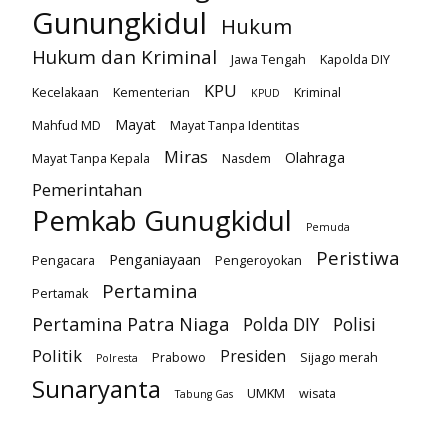
Gunungkidul
Hukum
Hukum dan Kriminal
Jawa Tengah
Kapolda DIY
KPU
Kecelakaan
Kementerian
Kriminal
KPUD
Mayat
Mahfud MD
Mayat Tanpa Identitas
Miras
Olahraga
Mayat Tanpa Kepala
Nasdem
Pemerintahan
Pemkab Gunugkidul
Pemuda
Peristiwa
Penganiayaan
Pengacara
Pengeroyokan
Pertamina
Pertamak
Pertamina Patra Niaga
Polda DIY
Polisi
Politik
Presiden
Prabowo
Sijago merah
Polresta
Sunaryanta
UMKM
wisata
Tabung Gas