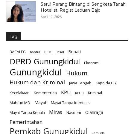
Seru! Perang Bintang di Sengketa Tanah
Hotel st. Regist Labuan Bajo
April 10, 2025
Tag
Bupati
BACALEG
bantul
BBM
Begal
DPRD Gunungkidul
Ekonomi
Gunungkidul
Hukum
Hukum dan Kriminal
Jawa Tengah
Kapolda DIY
KPU
Kecelakaan
Kementerian
Kriminal
KPUD
Mayat
Mahfud MD
Mayat Tanpa Identitas
Miras
Olahraga
Mayat Tanpa Kepala
Nasdem
Pemerintahan
Pemkab Gunugkidul
Pemuda