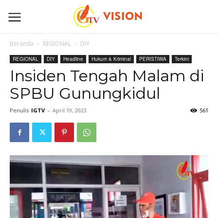
Beranda
REGIONAL
DIY
REGIONAL
DIY
Headline
Hukum & Kriminal
PERISTIWA
Terkini
Insiden Tengah Malam di
SPBU Gunungkidul
Penulis
IGTV
-
April 19, 2023
561