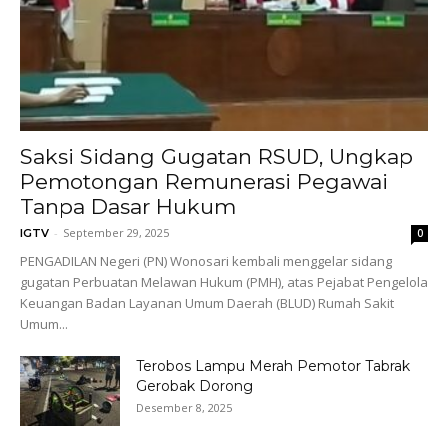
Saksi Sidang Gugatan RSUD, Ungkap
Pemotongan Remunerasi Pegawai
Tanpa Dasar Hukum
-
September 29, 2025
IGTV
0
PENGADILAN Negeri (PN) Wonosari kembali menggelar sidang
gugatan Perbuatan Melawan Hukum (PMH), atas Pejabat Pengelola
Keuangan Badan Layanan Umum Daerah (BLUD) Rumah Sakit
Umum...
Terobos Lampu Merah Pemotor Tabrak
Gerobak Dorong
Desember 8, 2025