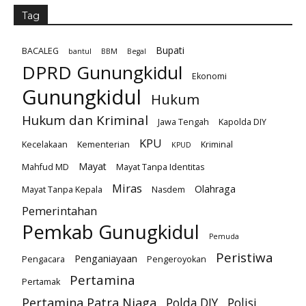
Tag
Bupati
BACALEG
bantul
BBM
Begal
DPRD Gunungkidul
Ekonomi
Gunungkidul
Hukum
Hukum dan Kriminal
Jawa Tengah
Kapolda DIY
KPU
Kecelakaan
Kementerian
Kriminal
KPUD
Mayat
Mahfud MD
Mayat Tanpa Identitas
Miras
Olahraga
Mayat Tanpa Kepala
Nasdem
Pemerintahan
Pemkab Gunugkidul
Pemuda
Peristiwa
Penganiayaan
Pengacara
Pengeroyokan
Pertamina
Pertamak
Pertamina Patra Niaga
Polda DIY
Polisi