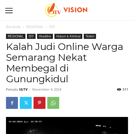
Beranda
REGIONAL
DIY
REGIONAL
DIY
Headline
Hukum & Kriminal
Terkini
Kalah Judi Online Warga
Semarang Nekat
Membegal di
Gunungkidul
Penulis
IGTV
-
November 4, 2024
311