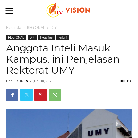
Beranda
REGIONAL
DIY
REGIONAL
DIY
Headline
Terkini
Anggota Inteli Masuk
Kampus, ini Penjelasan
Rektorat UMY
Penulis
IGTV
-
Juni 18, 2026
116