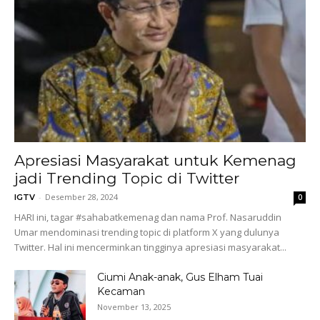
Apresiasi Masyarakat untuk Kemenag
jadi Trending Topic di Twitter
-
Desember 28, 2024
IGTV
0
HARI ini, tagar #sahabatkemenag dan nama Prof. Nasaruddin
Umar mendominasi trending topic di platform X yang dulunya
Twitter. Hal ini mencerminkan tingginya apresiasi masyarakat...
Ciumi Anak-anak, Gus Elham Tuai
Kecaman
November 13, 2025