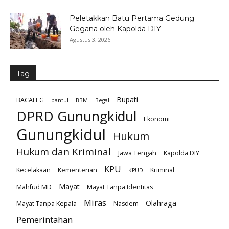
Peletakkan Batu Pertama Gedung
Gegana oleh Kapolda DIY
Agustus 3, 2026
Tag
Bupati
BACALEG
bantul
BBM
Begal
DPRD Gunungkidul
Ekonomi
Gunungkidul
Hukum
Hukum dan Kriminal
Jawa Tengah
Kapolda DIY
KPU
Kecelakaan
Kementerian
Kriminal
KPUD
Mayat
Mahfud MD
Mayat Tanpa Identitas
Miras
Olahraga
Mayat Tanpa Kepala
Nasdem
Pemerintahan