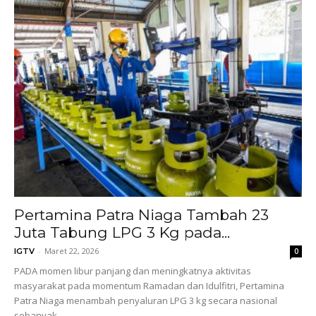
Pertamina Patra Niaga Tambah 23
Juta Tabung LPG 3 Kg pada...
-
Maret 22, 2026
IGTV
0
PADA momen libur panjang dan meningkatnya aktivitas
masyarakat pada momentum Ramadan dan Idulfitri, Pertamina
Patra Niaga menambah penyaluran LPG 3 kg secara nasional
sebanyak...