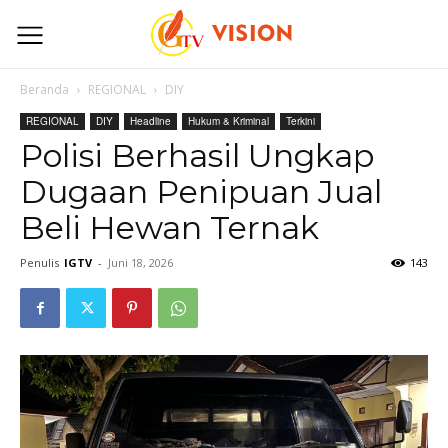
Beranda
REGIONAL
DIY
REGIONAL
DIY
Headline
Hukum & Kriminal
Terkini
Polisi Berhasil Ungkap
Dugaan Penipuan Jual
Beli Hewan Ternak
Penulis
IGTV
-
Juni 18, 2026
143