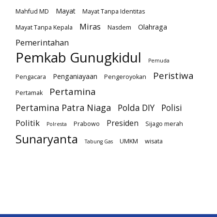
Mayat
Mahfud MD
Mayat Tanpa Identitas
Miras
Olahraga
Mayat Tanpa Kepala
Nasdem
Pemerintahan
Pemkab Gunugkidul
Pemuda
Peristiwa
Penganiayaan
Pengacara
Pengeroyokan
Pertamina
Pertamak
Pertamina Patra Niaga
Polda DIY
Polisi
Politik
Presiden
Prabowo
Sijago merah
Polresta
Sunaryanta
UMKM
wisata
Tabung Gas