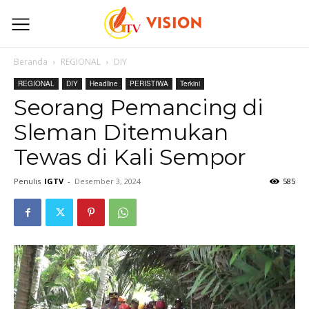
Beranda
REGIONAL
DIY
REGIONAL
DIY
Headline
PERISTIWA
Terkini
Seorang Pemancing di
Sleman Ditemukan
Tewas di Kali Sempor
Penulis
IGTV
-
Desember 3, 2024
585