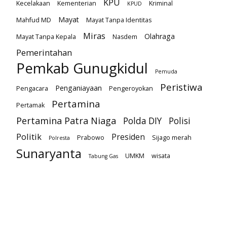
KPU
Kecelakaan
Kementerian
Kriminal
KPUD
Mayat
Mahfud MD
Mayat Tanpa Identitas
Miras
Olahraga
Mayat Tanpa Kepala
Nasdem
Pemerintahan
Pemkab Gunugkidul
Pemuda
Peristiwa
Penganiayaan
Pengacara
Pengeroyokan
Pertamina
Pertamak
Pertamina Patra Niaga
Polda DIY
Polisi
Politik
Presiden
Prabowo
Sijago merah
Polresta
Sunaryanta
UMKM
wisata
Tabung Gas