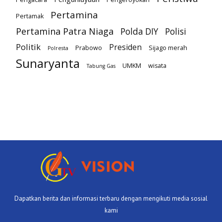
Pertamina
Pertamak
Pertamina Patra Niaga
Polda DIY
Polisi
Politik
Presiden
Prabowo
Sijago merah
Polresta
Sunaryanta
UMKM
wisata
Tabung Gas
Dapatkan berita dan informasi terbaru dengan mengikuti media sosial
kami