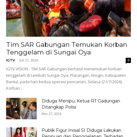
Tim SAR Gabungan Temukan Korban
Tenggelam di Sungai Oya
-
Juli 21, 2026
IGTV
0
IGTV.VISION - TIM SAR Gabungan berhasil menemukan korban
tenggelam di Lembah Sungai Oya, Plarangan, Imogiri, Kabupaten
Bantul, pada hari kedua operasi pencarian, Selasa (21/7/2026).
Korban...
Diduga Menipu, Ketua RT Gadungan
Ditangkap Polisi
Mei 27, 2026
Publik Figur Inisial SI Diduga Lakukan
Penipuan dan Penggelapan, Terhadap