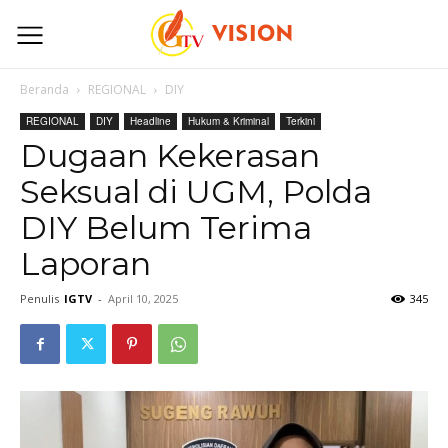
Beranda
REGIONAL
DIY
REGIONAL
DIY
Headline
Hukum & Kriminal
Terkini
Dugaan Kekerasan
Seksual di UGM, Polda
DIY Belum Terima
Laporan
Penulis
IGTV
-
April 10, 2025
345