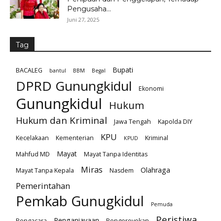
Pengusaha...
Juni 27, 2025
Tag
Bupati
BACALEG
bantul
BBM
Begal
DPRD Gunungkidul
Ekonomi
Gunungkidul
Hukum
Hukum dan Kriminal
Jawa Tengah
Kapolda DIY
KPU
Kecelakaan
Kementerian
Kriminal
KPUD
Mayat
Mahfud MD
Mayat Tanpa Identitas
Miras
Olahraga
Mayat Tanpa Kepala
Nasdem
Pemerintahan
Pemkab Gunugkidul
Pemuda
Peristiwa
Penganiayaan
Pengacara
Pengeroyokan