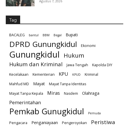
Agustus 7, 2026
Tag
Bupati
BACALEG
bantul
BBM
Begal
DPRD Gunungkidul
Ekonomi
Gunungkidul
Hukum
Hukum dan Kriminal
Jawa Tengah
Kapolda DIY
KPU
Kecelakaan
Kementerian
Kriminal
KPUD
Mayat
Mahfud MD
Mayat Tanpa Identitas
Miras
Olahraga
Mayat Tanpa Kepala
Nasdem
Pemerintahan
Pemkab Gunugkidul
Pemuda
Peristiwa
Penganiayaan
Pengacara
Pengeroyokan