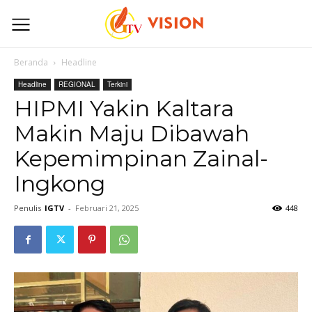
Beranda
Headline
Headline
REGIONAL
Terkini
HIPMI Yakin Kaltara
Makin Maju Dibawah
Kepemimpinan Zainal-
Ingkong
Penulis
IGTV
-
Februari 21, 2025
448