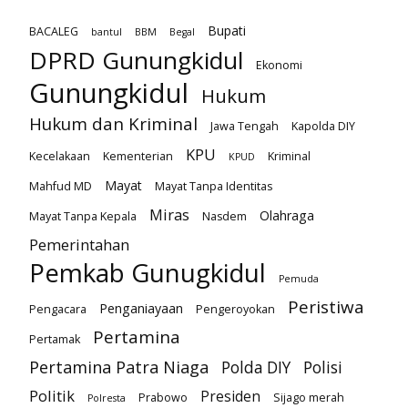
Bupati
BACALEG
bantul
BBM
Begal
DPRD Gunungkidul
Ekonomi
Gunungkidul
Hukum
Hukum dan Kriminal
Jawa Tengah
Kapolda DIY
KPU
Kecelakaan
Kementerian
Kriminal
KPUD
Mayat
Mahfud MD
Mayat Tanpa Identitas
Miras
Olahraga
Mayat Tanpa Kepala
Nasdem
Pemerintahan
Pemkab Gunugkidul
Pemuda
Peristiwa
Penganiayaan
Pengacara
Pengeroyokan
Pertamina
Pertamak
Pertamina Patra Niaga
Polda DIY
Polisi
Politik
Presiden
Prabowo
Sijago merah
Polresta