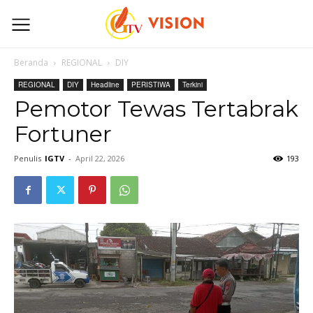
Beranda
REGIONAL
DIY
REGIONAL
DIY
Headline
PERISTIWA
Terkini
Pemotor Tewas Tertabrak
Fortuner
Penulis
IGTV
-
April 22, 2026
193