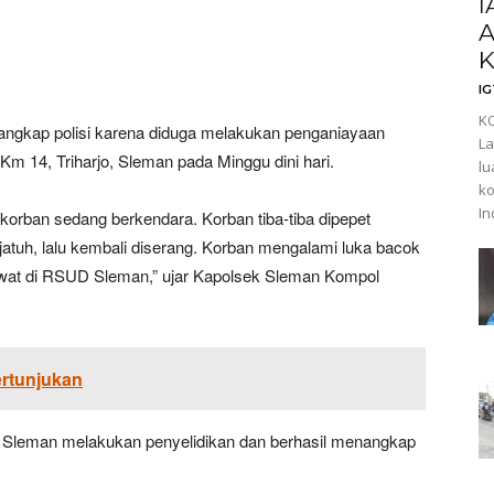
I
A
K
I
KO
itangkap polisi karena diduga melakukan penganiayaan
La
m 14, Triharjo, Sleman pada Minggu dini hari.
lu
ko
In
a korban sedang berkendara. Korban tiba-tiba dipepet
jatuh, lalu kembali diserang. Korban mengalami luka bacok
rawat di RSUD Sleman,” ujar Kapolsek Sleman Kompol
rtunjukan
ek Sleman melakukan penyelidikan dan berhasil menangkap