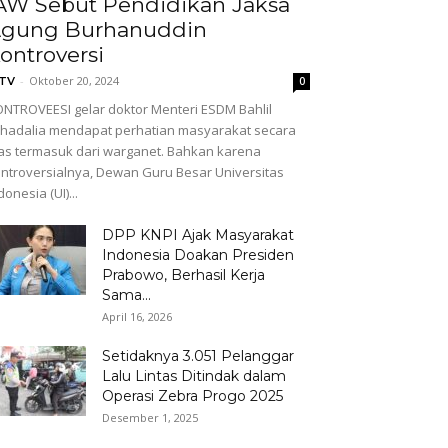
AW Sebut Pendidikan Jaksa
gung Burhanuddin
ontroversi
-
Oktober 20, 2024
GTV
0
NTROVEESI gelar doktor Menteri ESDM Bahlil
hadalia mendapat perhatian masyarakat secara
as termasuk dari warganet. Bahkan karena
ntroversialnya, Dewan Guru Besar Universitas
donesia (UI)...
DPP KNPI Ajak Masyarakat
Indonesia Doakan Presiden
Prabowo, Berhasil Kerja
Sama...
April 16, 2026
Setidaknya 3.051 Pelanggar
Lalu Lintas Ditindak dalam
Operasi Zebra Progo 2025
Desember 1, 2025