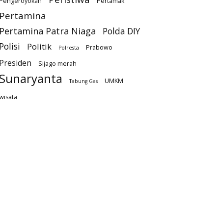
Pengeroyokan
Pertamak
Pertamina
Pertamina Patra Niaga
Polda DIY
Polisi
Politik
Prabowo
Polresta
Presiden
Sijago merah
Sunaryanta
UMKM
Tabung Gas
wisata