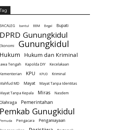
Tag
Bupati
BACALEG
bantul
BBM
Begal
DPRD Gunungkidul
Gunungkidul
Ekonomi
Hukum
Hukum dan Kriminal
Jawa Tengah
Kapolda DIY
Kecelakaan
KPU
Kementerian
Kriminal
KPUD
Mayat
Mahfud MD
Mayat Tanpa Identitas
Miras
Mayat Tanpa Kepala
Nasdem
Pemerintahan
Olahraga
Pemkab Gunugkidul
Penganiayaan
Pengacara
Pemuda
Peristiwa