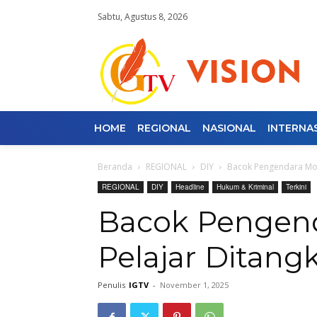
Sabtu, Agustus 8, 2026
HOME
REGIONAL
NASIONAL
INTERNA
Beranda
REGIONAL
DIY
Bacok Pengendara Moto
REGIONAL
DIY
Headline
Hukum & Kriminal
Terkini
Bacok Pengend
Pelajar Ditangk
Penulis
IGTV
-
November 1, 2025