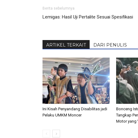
Berita sebelumnya
Lemigas: Hasil Uji Pertalite Sesuai Spesifikasi
ARTIKEL TERKAIT
DARI PENULIS
Ini Kisah Penyandang Disabilitas jadi
Bonceng Istr
Pelaku UMKM Moncer
Tangkap Pen
Motor yang V