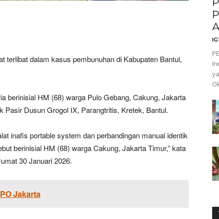
P
P
A
I
PE
at terlibat dalam kasus pembunuhan di Kabupaten Bantul,
In
ya
Ok
ia berinisial HM (68) warga Pulo Gebang, Cakung, Jakarta
asir Dusun Grogol IX, Parangtritis, Kretek, Bantul.
t inafis portable system dan perbandingan manual identik
ebut berinisial HM (68) warga Cakung, Jakarta Timur,” kata
Jumat 30 Januari 2026.
PO Jakarta