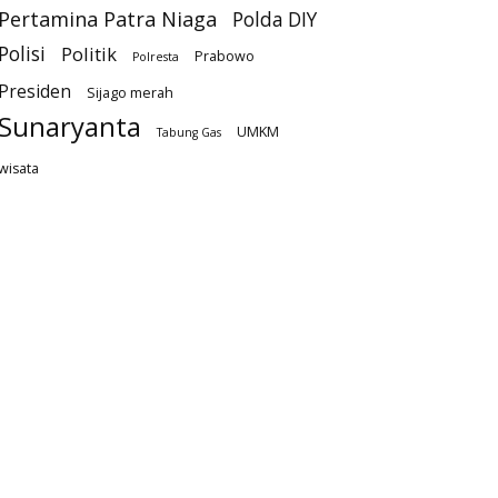
Pertamina Patra Niaga
Polda DIY
Polisi
Politik
Prabowo
Polresta
Presiden
Sijago merah
Sunaryanta
UMKM
Tabung Gas
wisata