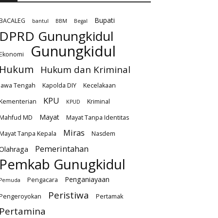
Bupati
BACALEG
bantul
BBM
Begal
DPRD Gunungkidul
Gunungkidul
Ekonomi
Hukum
Hukum dan Kriminal
Jawa Tengah
Kapolda DIY
Kecelakaan
KPU
Kementerian
Kriminal
KPUD
Mayat
Mahfud MD
Mayat Tanpa Identitas
Miras
Mayat Tanpa Kepala
Nasdem
Pemerintahan
Olahraga
Pemkab Gunugkidul
Penganiayaan
Pengacara
Pemuda
Peristiwa
Pengeroyokan
Pertamak
Pertamina