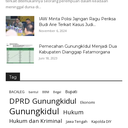
terkait ditemukannya seorang perempuan dalam keadaan
meninggal dunia di...
IAW Minta Polisi Jajngan Ragu Periksa
Budi Arie Terkait Kasus Judi...
November 6, 2024
Pemecahan GunungkIdul Menjadi Dua
Kabupaten Dianggap Fatamorgana
Juni 18, 2023
Tag
Bupati
BACALEG
bantul
BBM
Begal
DPRD Gunungkidul
Ekonomi
Gunungkidul
Hukum
Hukum dan Kriminal
Jawa Tengah
Kapolda DIY