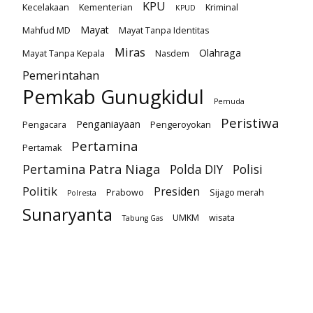
KPU
Kecelakaan
Kementerian
Kriminal
KPUD
Mayat
Mahfud MD
Mayat Tanpa Identitas
Miras
Olahraga
Mayat Tanpa Kepala
Nasdem
Pemerintahan
Pemkab Gunugkidul
Pemuda
Peristiwa
Penganiayaan
Pengacara
Pengeroyokan
Pertamina
Pertamak
Pertamina Patra Niaga
Polda DIY
Polisi
Politik
Presiden
Prabowo
Sijago merah
Polresta
Sunaryanta
UMKM
wisata
Tabung Gas