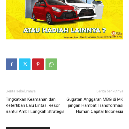
Berita sebelumnya
Berita berikutnya
Tingkatkan Keamanan dan
Gugatan Anggaran MBG di MK
Ketertiban Lalu Lintas, Resor
jangan Hambat Transformasi
Bantul Ambil Langkah Strategis
Human Capital Indonesia