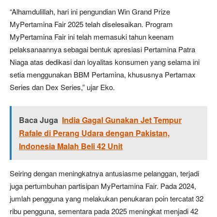
“Alhamdulillah, hari ini pengundian Win Grand Prize
MyPertamina Fair 2025 telah diselesaikan. Program
MyPertamina Fair ini telah memasuki tahun keenam
pelaksanaannya sebagai bentuk apresiasi Pertamina Patra
Niaga atas dedikasi dan loyalitas konsumen yang selama ini
setia menggunakan BBM Pertamina, khususnya Pertamax
Series dan Dex Series,” ujar Eko.
Baca Juga
India Gagal Gunakan Jet Tempur
Rafale di Perang Udara dengan Pakistan,
Indonesia Malah Beli 42 Unit
Seiring dengan meningkatnya antusiasme pelanggan, terjadi
juga pertumbuhan partisipan MyPertamina Fair. Pada 2024,
jumlah pengguna yang melakukan penukaran poin tercatat 32
ribu pengguna, sementara pada 2025 meningkat menjadi 42