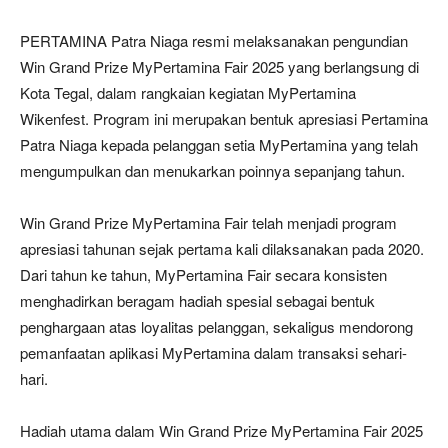
PERTAMINA Patra Niaga resmi melaksanakan pengundian
Win Grand Prize MyPertamina Fair 2025 yang berlangsung di
Kota Tegal, dalam rangkaian kegiatan MyPertamina
Wikenfest. Program ini merupakan bentuk apresiasi Pertamina
Patra Niaga kepada pelanggan setia MyPertamina yang telah
mengumpulkan dan menukarkan poinnya sepanjang tahun.
Win Grand Prize MyPertamina Fair telah menjadi program
apresiasi tahunan sejak pertama kali dilaksanakan pada 2020.
Dari tahun ke tahun, MyPertamina Fair secara konsisten
menghadirkan beragam hadiah spesial sebagai bentuk
penghargaan atas loyalitas pelanggan, sekaligus mendorong
pemanfaatan aplikasi MyPertamina dalam transaksi sehari-
hari.
Hadiah utama dalam Win Grand Prize MyPertamina Fair 2025