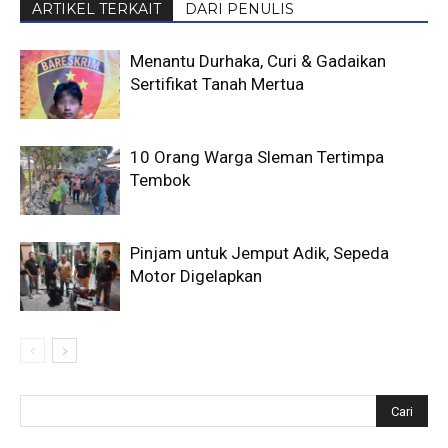
ARTIKEL TERKAIT
DARI PENULIS
Menantu Durhaka, Curi & Gadaikan
Sertifikat Tanah Mertua
10 Orang Warga Sleman Tertimpa
Tembok
Pinjam untuk Jemput Adik, Sepeda
Motor Digelapkan