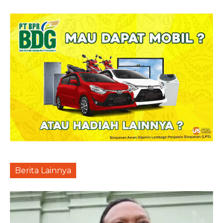
Berita Lainnya