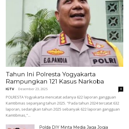
Tahun Ini Polresta Yogyakarta
Rampungkan 121 Kasus Narkoba
-
Desember 23, 2025
IGTV
0
POLRESTA Yogyakarta mencatat adanya 622 laporan gangguan
Kamtibmas sepanjang tahun 2025. "Pada tahun 2024 tercatat 632
laporan, sedangkan tahun 2025 sebanyak 622 laporan gangguan
Kamtibmas,"...
Polda DIY Minta Media Jaga Jogja