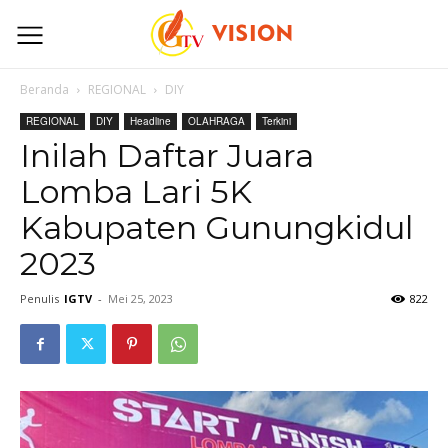
Beranda
REGIONAL
DIY
REGIONAL
DIY
Headline
OLAHRAGA
Terkini
Inilah Daftar Juara
Lomba Lari 5K
Kabupaten Gunungkidul
2023
Penulis
IGTV
-
Mei 25, 2023
822