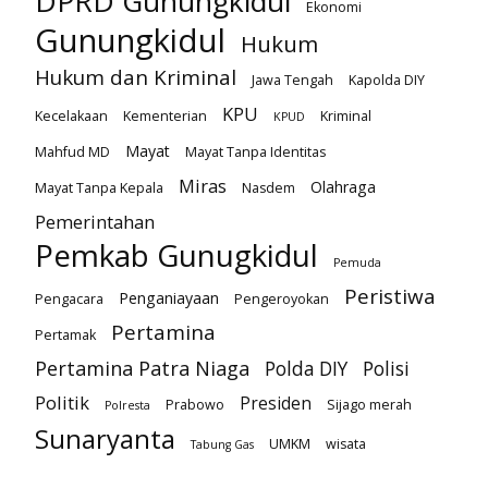
DPRD Gunungkidul
Ekonomi
Gunungkidul
Hukum
Hukum dan Kriminal
Jawa Tengah
Kapolda DIY
KPU
Kecelakaan
Kementerian
Kriminal
KPUD
Mayat
Mahfud MD
Mayat Tanpa Identitas
Miras
Olahraga
Mayat Tanpa Kepala
Nasdem
Pemerintahan
Pemkab Gunugkidul
Pemuda
Peristiwa
Penganiayaan
Pengacara
Pengeroyokan
Pertamina
Pertamak
Pertamina Patra Niaga
Polda DIY
Polisi
Politik
Presiden
Prabowo
Sijago merah
Polresta
Sunaryanta
UMKM
wisata
Tabung Gas