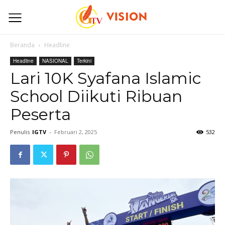
Beranda
Headline
Headline
NASIONAL
Terkini
Lari 10K Syafana Islamic
School Diikuti Ribuan
Peserta
Penulis
IGTV
-
Februari 2, 2025
532