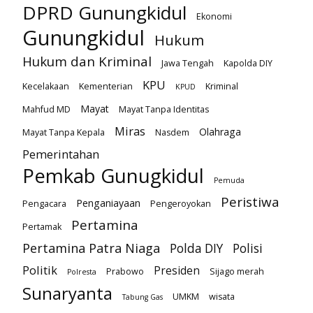
DPRD Gunungkidul
Ekonomi
Gunungkidul
Hukum
Hukum dan Kriminal
Jawa Tengah
Kapolda DIY
KPU
Kecelakaan
Kementerian
Kriminal
KPUD
Mayat
Mahfud MD
Mayat Tanpa Identitas
Miras
Olahraga
Mayat Tanpa Kepala
Nasdem
Pemerintahan
Pemkab Gunugkidul
Pemuda
Peristiwa
Penganiayaan
Pengacara
Pengeroyokan
Pertamina
Pertamak
Pertamina Patra Niaga
Polda DIY
Polisi
Politik
Presiden
Prabowo
Sijago merah
Polresta
Sunaryanta
UMKM
wisata
Tabung Gas