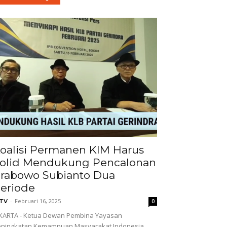
oalisi Permanen KIM Harus
olid Mendukung Pencalonan
rabowo Subianto Dua
eriode
-
Februari 16, 2025
GTV
0
KARTA - Ketua Dewan Pembina Yayasan
eningkatan Kemampuan Masyarakat Indonesia