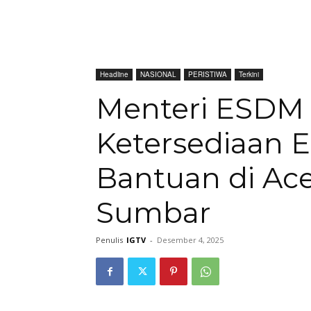
Headline
NASIONAL
PERISTIWA
Terkini
Menteri ESDM 
Ketersediaan E
Bantuan di Ac
Sumbar
Penulis
IGTV
-
Desember 4, 2025