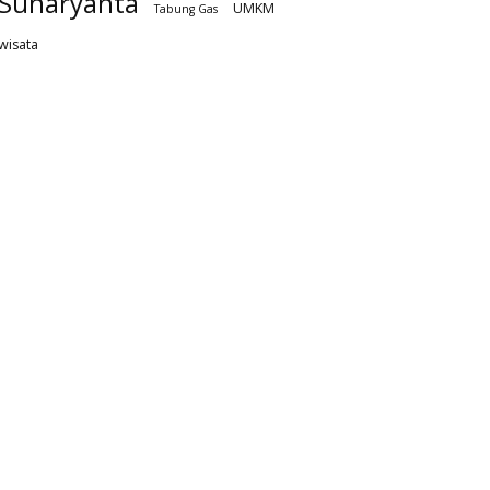
Sunaryanta
UMKM
Tabung Gas
wisata