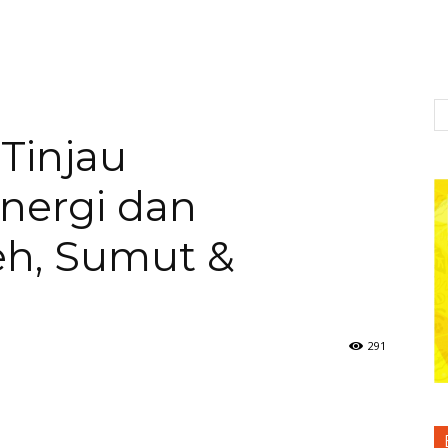
Tinjau
nergi dan
eh, Sumut &
291