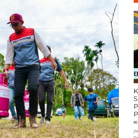
K
S
P
P
I
JA
P