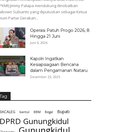
PKMI) Jimmy Palapa mendukung dinobatkan
abowo Subianto yang diputuskan sebagai Ketua
um Partai Gerakan...
Operasi Patuh Progo 2026, 8
Hingga 21 Juni
Juni 6, 2026
Kapolri Ingatkan
Kesiapsiagaan Bencana
dalam Pengamanan Nataru
Desember 23, 2025
Tag
Bupati
BACALEG
bantul
BBM
Begal
DPRD Gunungkidul
Gunungkidul