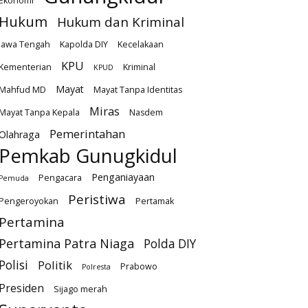
Ekonomi
Hukum
Hukum dan Kriminal
Jawa Tengah
Kapolda DIY
Kecelakaan
KPU
Kementerian
Kriminal
KPUD
Mayat
Mahfud MD
Mayat Tanpa Identitas
Miras
Mayat Tanpa Kepala
Nasdem
Pemerintahan
Olahraga
Pemkab Gunugkidul
Penganiayaan
Pengacara
Pemuda
Peristiwa
Pengeroyokan
Pertamak
Pertamina
Pertamina Patra Niaga
Polda DIY
Polisi
Politik
Prabowo
Polresta
Presiden
Sijago merah