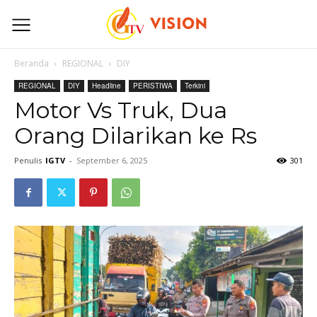
Beranda
REGIONAL
DIY
REGIONAL
DIY
Headline
PERISTIWA
Terkini
Motor Vs Truk, Dua
Orang Dilarikan ke Rs
Penulis
IGTV
-
September 6, 2025
301