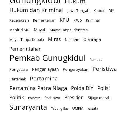
Gunungkidul
Hukum
Hukum dan Kriminal
Jawa Tengah
Kapolda DIY
KPU
Kecelakaan
Kementerian
Kriminal
KPUD
Mayat
Mahfud MD
Mayat Tanpa Identitas
Miras
Olahraga
Mayat Tanpa Kepala
Nasdem
Pemerintahan
Pemkab Gunugkidul
Pemuda
Peristiwa
Penganiayaan
Pengacara
Pengeroyokan
Pertamina
Pertamak
Pertamina Patra Niaga
Polda DIY
Polisi
Politik
Presiden
Prabowo
Sijago merah
Polresta
Sunaryanta
UMKM
wisata
Tabung Gas