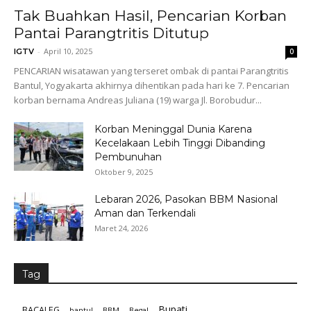
Tak Buahkan Hasil, Pencarian Korban
Pantai Parangtritis Ditutup
-
April 10, 2025
IGTV
0
PENCARIAN wisatawan yang terseret ombak di pantai Parangtritis
Bantul, Yogyakarta akhirnya dihentikan pada hari ke 7. Pencarian
korban bernama Andreas Juliana (19) warga Jl. Borobudur...
Korban Meninggal Dunia Karena
Kecelakaan Lebih Tinggi Dibanding
Pembunuhan
Oktober 9, 2025
Lebaran 2026, Pasokan BBM Nasional
Aman dan Terkendali
Maret 24, 2026
Tag
Bupati
BACALEG
bantul
BBM
Begal