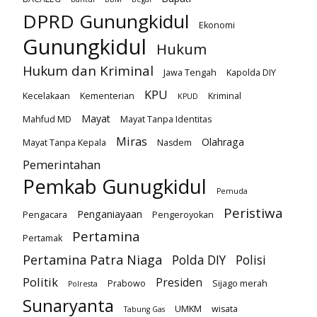
DPRD Gunungkidul
Ekonomi
Gunungkidul
Hukum
Hukum dan Kriminal
Jawa Tengah
Kapolda DIY
KPU
Kecelakaan
Kementerian
Kriminal
KPUD
Mayat
Mahfud MD
Mayat Tanpa Identitas
Miras
Olahraga
Mayat Tanpa Kepala
Nasdem
Pemerintahan
Pemkab Gunugkidul
Pemuda
Peristiwa
Penganiayaan
Pengacara
Pengeroyokan
Pertamina
Pertamak
Pertamina Patra Niaga
Polda DIY
Polisi
Politik
Presiden
Prabowo
Sijago merah
Polresta
Sunaryanta
UMKM
wisata
Tabung Gas