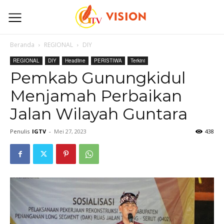
Beranda
REGIONAL
DIY
REGIONAL
DIY
Headline
PERISTIWA
Terkini
Pemkab Gunungkidul
Menjamah Perbaikan
Jalan Wilayah Guntara
Penulis
IGTV
-
Mei 27, 2023
438