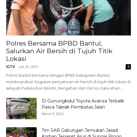
Polres Bersama BPBD Bantul,
Salurkan Air Bersih di Tujuh Titik
Lokasi
-
Juli 29, 2025
IGTV
0
Polres Bantul bersama dengan BPBD Kabupaten Bantul
melaksanakan kegiatan penyaluran air bersih di tujuh titik lokasi di
wilayah Padukuhan Bendo, Nengahan dan Gerso, Kalurahan...
Di Gunungkidul Toyota Avanza Terbalik
Pasca Tabrak Pembatas Jalan
Maret 9, 2024
Tim SAR Gabungan Temukan Jasad
Korban Terseret Arus di Sungai Progo