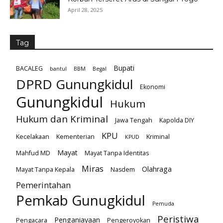
April 28, 2025
Tag
Bupati
BACALEG
bantul
BBM
Begal
DPRD Gunungkidul
Ekonomi
Gunungkidul
Hukum
Hukum dan Kriminal
Jawa Tengah
Kapolda DIY
KPU
Kecelakaan
Kementerian
Kriminal
KPUD
Mayat
Mahfud MD
Mayat Tanpa Identitas
Miras
Olahraga
Mayat Tanpa Kepala
Nasdem
Pemerintahan
Pemkab Gunugkidul
Pemuda
Peristiwa
Penganiayaan
Pengacara
Pengeroyokan