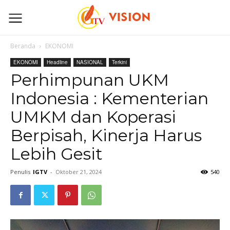
Beranda
EKONOMI
EKONOMI
Headline
NASIONAL
Terkini
Perhimpunan UKM
Indonesia : Kementerian
UMKM dan Koperasi
Berpisah, Kinerja Harus
Lebih Gesit
Penulis
IGTV
-
Oktober 21, 2024
540