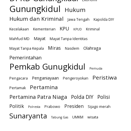
Gunungkidul
Hukum
Hukum dan Kriminal
Jawa Tengah
Kapolda DIY
KPU
Kecelakaan
Kementerian
Kriminal
KPUD
Mayat
Mahfud MD
Mayat Tanpa Identitas
Miras
Olahraga
Mayat Tanpa Kepala
Nasdem
Pemerintahan
Pemkab Gunugkidul
Pemuda
Peristiwa
Penganiayaan
Pengacara
Pengeroyokan
Pertamina
Pertamak
Pertamina Patra Niaga
Polda DIY
Polisi
Politik
Presiden
Prabowo
Sijago merah
Polresta
Sunaryanta
UMKM
wisata
Tabung Gas