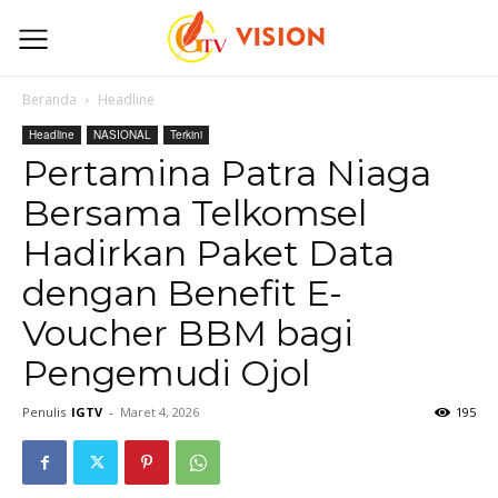
Beranda
Headline
Headline
NASIONAL
Terkini
Pertamina Patra Niaga
Bersama Telkomsel
Hadirkan Paket Data
dengan Benefit E-
Voucher BBM bagi
Pengemudi Ojol
Penulis
IGTV
-
Maret 4, 2026
195