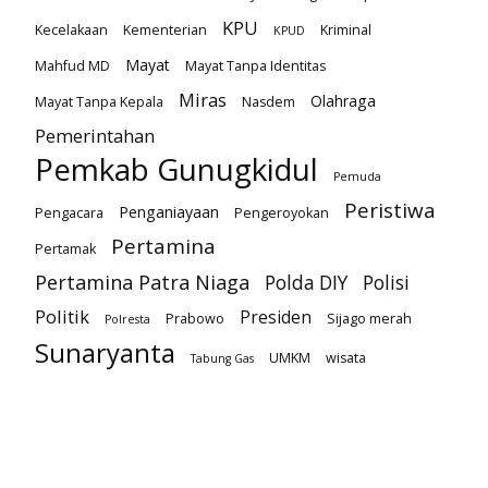
KPU
Kecelakaan
Kementerian
Kriminal
KPUD
Mayat
Mahfud MD
Mayat Tanpa Identitas
Miras
Olahraga
Mayat Tanpa Kepala
Nasdem
Pemerintahan
Pemkab Gunugkidul
Pemuda
Peristiwa
Penganiayaan
Pengacara
Pengeroyokan
Pertamina
Pertamak
Pertamina Patra Niaga
Polda DIY
Polisi
Politik
Presiden
Prabowo
Sijago merah
Polresta
Sunaryanta
UMKM
wisata
Tabung Gas