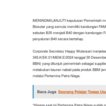
MENINDAKLANJUTI keputusan Pemerintah melal
Biosolar yang semula memiliki kandungan FAME
sebutan B35 menjadi B40 dengan kandungan F
penyaluran B40 secara bertahap.
Corporate Secretary Heppy Wulansari menje
345.K/EK.01/MEM.E/2024 tanggal 30 Desember
BBN) yang ditunjuk pemerintah sebagai suppl
melakukan bauran nabati pada produk BBM jeni
melalui Pertamina Patra Niaga.
Baca Juga
Seorang Pelajar Tewas Us
“Hingga saat ini Pertamina Patra Niaga sudah 