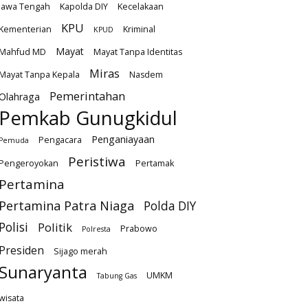
Jawa Tengah
Kapolda DIY
Kecelakaan
KPU
Kementerian
Kriminal
KPUD
Mayat
Mahfud MD
Mayat Tanpa Identitas
Miras
Mayat Tanpa Kepala
Nasdem
Pemerintahan
Olahraga
Pemkab Gunugkidul
Penganiayaan
Pengacara
Pemuda
Peristiwa
Pengeroyokan
Pertamak
Pertamina
Pertamina Patra Niaga
Polda DIY
Polisi
Politik
Prabowo
Polresta
Presiden
Sijago merah
Sunaryanta
UMKM
Tabung Gas
wisata