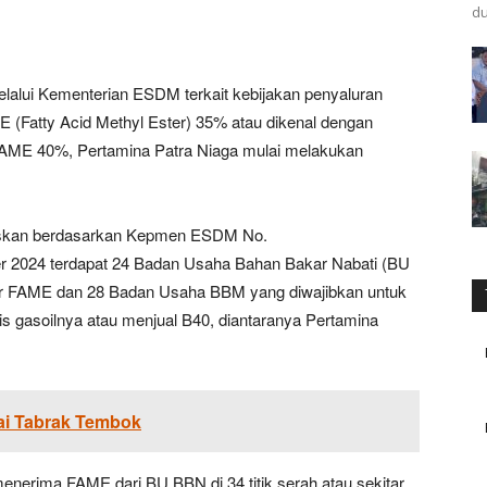
du
ui Kementerian ESDM terkait kebijakan penyaluran
 (Fatty Acid Methyl Ester) 35% atau dikenal dengan
AME 40%, Pertamina Patra Niaga mulai melakukan
laskan berdasarkan Kepmen ESDM No.
 2024 terdapat 24 Badan Usaha Bahan Bakar Nabati (BU
ier FAME dan 28 Badan Usaha BBM yang diwajibkan untuk
s gasoilnya atau menjual B40, diantaranya Pertamina
ai Tabrak Tembok
menerima FAME dari BU BBN di 34 titik serah atau sekitar