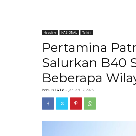
Headline
NASIONAL
Terkini
Pertamina Patr
Salurkan B40 S
Beberapa Wila
Penulis
IGTV
-
Januari 17, 2025