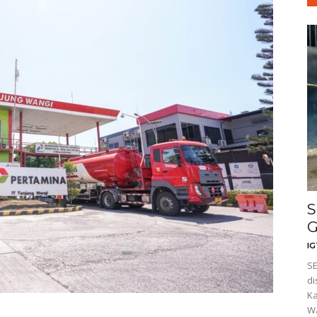
S
G
I
SE
di
Ka
Wa