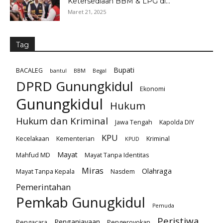
Ketersediaan BBM & LPG di...
Maret 21, 2025
Tag
Bupati
BACALEG
bantul
BBM
Begal
DPRD Gunungkidul
Ekonomi
Gunungkidul
Hukum
Hukum dan Kriminal
Jawa Tengah
Kapolda DIY
KPU
Kecelakaan
Kementerian
Kriminal
KPUD
Mayat
Mahfud MD
Mayat Tanpa Identitas
Miras
Olahraga
Mayat Tanpa Kepala
Nasdem
Pemerintahan
Pemkab Gunugkidul
Pemuda
Peristiwa
Penganiayaan
Pengacara
Pengeroyokan