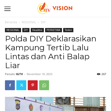
Beranda
REGIONAL
DIY
REGIONAL
DIY
Headline
PERISTIWA
Terkini
Polda DIY Deklarasikan
Kampung Tertib Lalu
Lintas dan Anti Balap
Liar
Penulis
IGTV
-
November 10, 2025
267